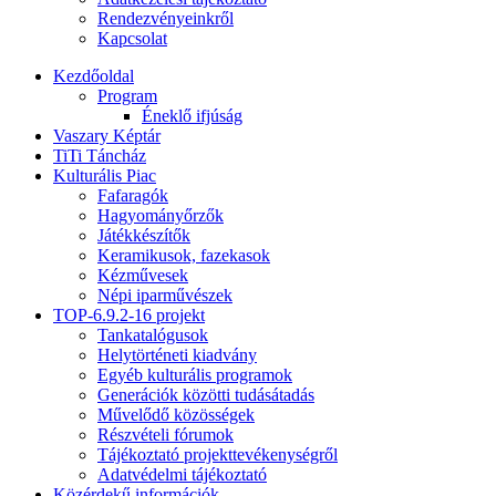
Rendezvényeinkről
Kapcsolat
Kezdőoldal
Program
Éneklő ifjúság
Vaszary Képtár
TiTi Táncház
Kulturális Piac
Fafaragók
Hagyományőrzők
Játékkészítők
Keramikusok, fazekasok
Kézművesek
Népi iparművészek
TOP-6.9.2-16 projekt
Tankatalógusok
Helytörténeti kiadvány
Egyéb kulturális programok
Generációk közötti tudásátadás
Művelődő közösségek
Részvételi fórumok
Tájékoztató projekttevékenységről
Adatvédelmi tájékoztató
Közérdekű információk