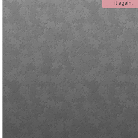
Művelődő közösségek
Részvételi fórumok
Tájékoztató projekttevékenységről
Adatvédelmi tájékoztató
Közérdekű információk
Adatkezelési tájékoztató
Rendezvényeinkről
Kapcsolat
Kezdőoldal
Program
Éneklő ifjúság
Vaszary Képtár
TiTi Táncház
Kulturális Piac
Fafaragók
Hagyományőrzők
Játékkészítők
Keramikusok, fazekasok
Kézművesek
Népi iparművészek
TOP-6.9.2-16 projekt
Tankatalógusok
Helytörténeti kiadvány
Egyéb kulturális programok