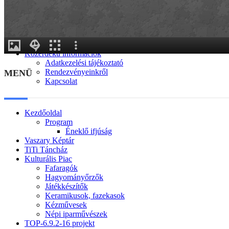
Generációk közötti tudásátadás
Művelődő közösségek
Részvételi fórumok
Tájékoztató projekttevékenységről
Adatvédelmi tájékoztató
Közérdekű információk
Adatkezelési tájékoztató
Rendezvényeinkről
MENÜ
Kapcsolat
Kezdőoldal
Program
Éneklő ifjúság
Vaszary Képtár
TiTi Táncház
Kulturális Piac
Fafaragók
Hagyományőrzők
Játékkészítők
Keramikusok, fazekasok
Kézművesek
Népi iparművészek
TOP-6.9.2-16 projekt