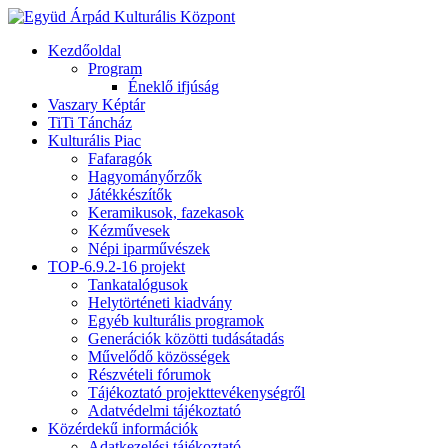
Kezdőoldal
Program
Éneklő ifjúság
Vaszary Képtár
TiTi Táncház
Kulturális Piac
Fafaragók
Hagyományőrzők
Játékkészítők
Keramikusok, fazekasok
Kézművesek
Népi iparművészek
TOP-6.9.2-16 projekt
Tankatalógusok
Helytörténeti kiadvány
Egyéb kulturális programok
Generációk közötti tudásátadás
Művelődő közösségek
Részvételi fórumok
Tájékoztató projekttevékenységről
Adatvédelmi tájékoztató
Közérdekű információk
Adatkezelési tájékoztató