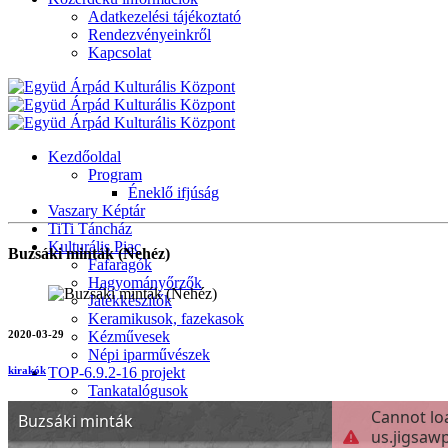
Adatkezelési tájékoztató
Rendezvényeinkről
Kapcsolat
Kezdőoldal
Program
Éneklő ifjúság
Vaszary Képtár
TiTi Táncház
Kulturális Piac
Buzsáki minták (Nehéz)
Fafaragók
Hagyományőrzők
Játékkészítők
Keramikusok, fazekasok
2020-03-29
Kézművesek
Népi iparművészek
TOP-6.9.2-16 projekt
kirakók
Tankatalógusok
Helytörténeti kiadvány
Egyéb kulturális programok
Generációk közötti tudásátadás