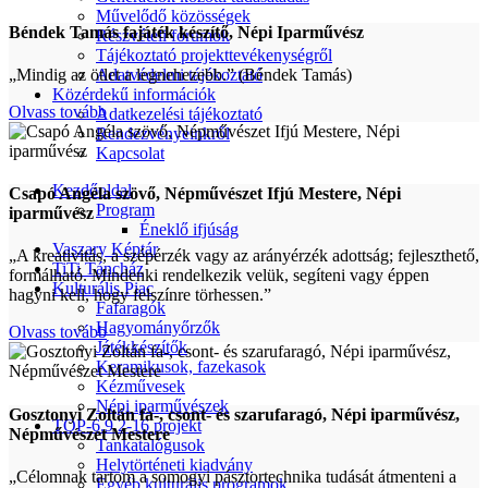
Művelődő közösségek
Béndek Tamás fajáték készítő, Népi Iparművész
Részvételi fórumok
Tájékoztató projekttevékenységről
„Mindig az ötlet a legnehezebb.” (Béndek Tamás)
Adatvédelmi tájékoztató
Közérdekű információk
Olvass tovább
Adatkezelési tájékoztató
Rendezvényeinkről
Kapcsolat
Kezdőoldal
Csapó Angéla szövő, Népművészet Ifjú Mestere, Népi
Program
iparművész
Éneklő ifjúság
Vaszary Képtár
„A kreativitás, a szépérzék vagy az arányérzék adottság; fejleszthető,
TiTi Táncház
formálható. Mindenki rendelkezik velük, segíteni vagy éppen
Kulturális Piac
hagyni kell, hogy felszínre törhessen.”
Fafaragók
Hagyományőrzők
Olvass tovább
Játékkészítők
Keramikusok, fazekasok
Kézművesek
Népi iparművészek
Gosztonyi Zoltán fa-, csont- és szarufaragó, Népi iparművész,
TOP-6.9.2-16 projekt
Népművészet Mestere
Tankatalógusok
Helytörténeti kiadvány
„Célomnak tartom a somogyi pásztortechnika tudását átmenteni a
Egyéb kulturális programok