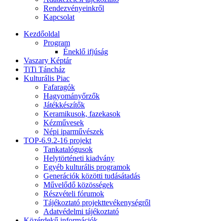
Rendezvényeinkről
Kapcsolat
Kezdőoldal
Program
Éneklő ifjúság
Vaszary Képtár
TiTi Táncház
Kulturális Piac
Fafaragók
Hagyományőrzők
Játékkészítők
Keramikusok, fazekasok
Kézművesek
Népi iparművészek
TOP-6.9.2-16 projekt
Tankatalógusok
Helytörténeti kiadvány
Egyéb kulturális programok
Generációk közötti tudásátadás
Művelődő közösségek
Részvételi fórumok
Tájékoztató projekttevékenységről
Adatvédelmi tájékoztató
Közérdekű információk