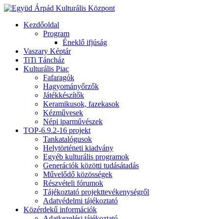
Kezdőoldal
Program
Éneklő ifjúság
Vaszary Képtár
TiTi Táncház
Kulturális Piac
Fafaragók
Hagyományőrzők
Játékkészítők
Keramikusok, fazekasok
Kézművesek
Népi iparművészek
TOP-6.9.2-16 projekt
Tankatalógusok
Helytörténeti kiadvány
Egyéb kulturális programok
Generációk közötti tudásátadás
Művelődő közösségek
Részvételi fórumok
Tájékoztató projekttevékenységről
Adatvédelmi tájékoztató
Közérdekű információk
Adatkezelési tájékoztató