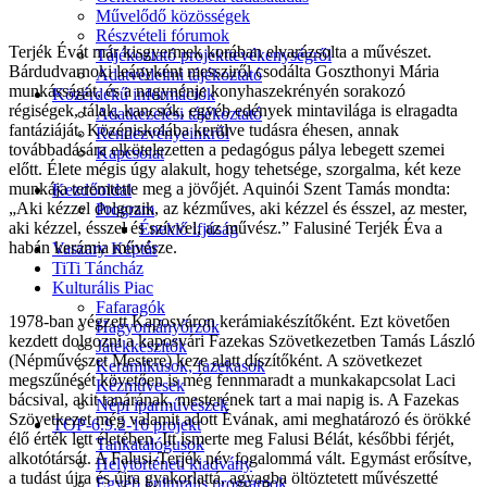
Művelődő közösségek
Részvételi fórumok
Terjék Évát már kisgyermek korában elvarázsolta a művészet.
Tájékoztató projekttevékenységről
Bárdudvarnoki leányként messziről csodálta Goszthonyi Mária
Adatvédelmi tájékoztató
munkásságát, és a nagynénje konyhaszekrényén sorakozó
Közérdekű információk
régiségek, tálak, kancsók, egyéb edények mintavilága is elragadta
Adatkezelési tájékoztató
fantáziáját. Középiskolába kerülve tudásra éhesen, annak
Rendezvényeinkről
továbbadására elkötelezetten a pedagógus pálya lebegett szemei
Kapcsolat
előtt. Élete mégis úgy alakult, hogy tehetsége, szorgalma, két keze
munkája teremtette meg a jövőjét. Aquinói Szent Tamás mondta:
Kezdőoldal
„Aki kézzel dolgozik, az kézműves, aki kézzel és ésszel, az mester,
Program
aki kézzel, ésszel és szívvel, az művész.” Falusiné Terjék Éva a
Éneklő ifjúság
habán kerámia művésze.
Vaszary Képtár
TiTi Táncház
Kulturális Piac
Fafaragók
1978-ban végzett Kaposváron kerámiakészítőként. Ezt követően
Hagyományőrzők
kezdett dolgozni a kaposvári Fazekas Szövetkezetben Tamás László
Játékkészítők
(Népművészet Mestere) keze alatt díszítőként. A szövetkezet
Keramikusok, fazekasok
megszűnését követően is még fennmaradt a munkakapcsolat Laci
Kézművesek
bácsival, akit tanárának, mesterének tart a mai napig is. A Fazekas
Népi iparművészek
Szövetkezet még valamit adott Évának, ami meghatározó és örökké
TOP-6.9.2-16 projekt
élő érték lett életében. Itt ismerte meg Falusi Bélát, későbbi férjét,
Tankatalógusok
alkotótársát. A Falusi-Terjék név fogalommá vált. Egymást erősítve,
Helytörténeti kiadvány
a tudást újra és újra gyakorlattá, agyagba öltöztetett művészetté
Egyéb kulturális programok