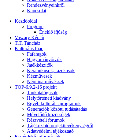
Rendezvényeinkről
Kapcsolat
Kezdőoldal
Program
Éneklő ifjúság
Vaszary Képtár
TiTi Táncház
Kulturális Piac
Fafaragók
Hagyományőrzők
Játékkészítők
Keramikusok, fazekasok
Kézművesek
Népi iparművészek
TOP-6.9.2-16 projekt
Tankatalógusok
Helytörténeti kiadvány
Egyéb kulturális programok
Generációk közötti tudásátadás
Művelődő közösségek
Részvételi fórumok
Tájékoztató projekttevékenységről
Adatvédelmi tájékoztató
Közérdekű információk