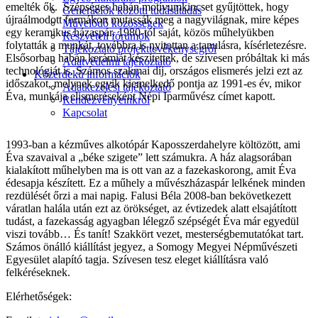
emelték ők. Szépséges habán motívumkincset gyűjtöttek, hogy
Generációk közötti tudásátadás
újraálmodott formákon mutassák meg a nagyvilágnak, mire képes
Művelődő közösségek
egy keramikus házaspár. 1980-tól saját, közös műhelyükben
Részvételi fórumok
folytatták a munkát, továbbra is nyitottan a tanulásra, kísérletezésre.
Tájékoztató projekttevékenységről
Elsősorban habán kerámiát készítettek, de szívesen próbáltak ki más
Adatvédelmi tájékoztató
technológiát is. Számos szakmai díj, országos elismerés jelzi ezt az
Közérdekű információk
időszakot, melynek egyik kiemelkedő pontja az 1991-es év, mikor
Adatkezelési tájékoztató
Éva, munkája elismeréseként Népi Iparművész címet kapott.
Rendezvényeinkről
Kapcsolat
1993-ban a kézműves alkotópár Kaposszerdahelyre költözött, ami
Éva szavaival a „béke szigete” lett számukra. A ház alagsorában
kialakított műhelyben ma is ott van az a fazekaskorong, amit Éva
édesapja készített. Ez a műhely a művészházaspár lelkének minden
rezdülését őrzi a mai napig. Falusi Béla 2008-ban bekövetkezett
váratlan halála után ezt az örökséget, az évtizedek alatt elsajátított
tudást, a fazekasság agyagban lélegző szépségét Éva már egyedül
viszi tovább… És tanít! Szakkört vezet, mesterségbemutatókat tart.
Számos önálló kiállítást jegyez, a Somogy Megyei Népművészeti
Egyesület alapító tagja. Szívesen tesz eleget kiállításra való
felkéréseknek.
Elérhetőségek: