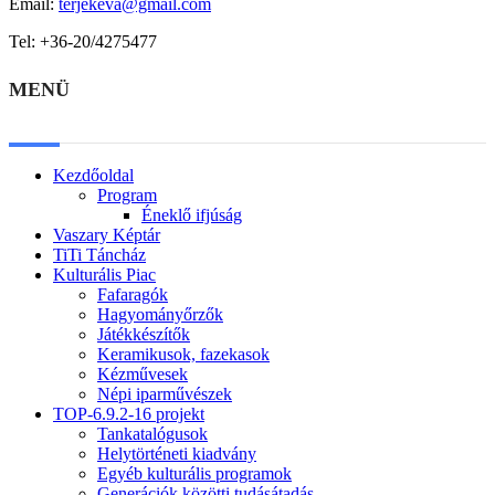
Email:
terjekeva@gmail.com
Tel: +36-20/4275477
MENÜ
Kezdőoldal
Program
Éneklő ifjúság
Vaszary Képtár
TiTi Táncház
Kulturális Piac
Fafaragók
Hagyományőrzők
Játékkészítők
Keramikusok, fazekasok
Kézművesek
Népi iparművészek
TOP-6.9.2-16 projekt
Tankatalógusok
Helytörténeti kiadvány
Egyéb kulturális programok
Generációk közötti tudásátadás