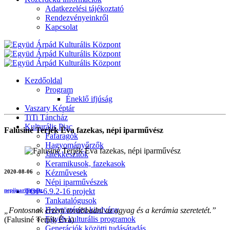
Adatkezelési tájékoztató
Rendezvényeinkről
Kapcsolat
Kezdőoldal
Program
Éneklő ifjúság
Vaszary Képtár
TiTi Táncház
Kulturális Piac
Falusiné Terjék Éva fazekas, népi iparművész
Fafaragók
Hagyományőrzők
Játékkészítők
Keramikusok, fazekasok
2020-08-06
Kézművesek
Népi iparművészek
TOP-6.9.2-16 projekt
nepiiparmuvesz
Tankatalógusok
Helytörténeti kiadvány
„Fontosnak érzem továbbadni az agyag és a kerámia szeretetét.”
Egyéb kulturális programok
(Falusiné Terjék Éva)
Generációk közötti tudásátadás