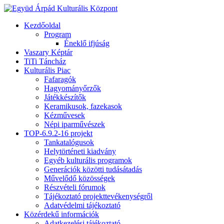
Kezdőoldal
Program
Éneklő ifjúság
Vaszary Képtár
TiTi Táncház
Kulturális Piac
Fafaragók
Hagyományőrzők
Játékkészítők
Keramikusok, fazekasok
Kézművesek
Népi iparművészek
TOP-6.9.2-16 projekt
Tankatalógusok
Helytörténeti kiadvány
Egyéb kulturális programok
Generációk közötti tudásátadás
Művelődő közösségek
Részvételi fórumok
Tájékoztató projekttevékenységről
Adatvédelmi tájékoztató
Közérdekű információk
Adatkezelési tájékoztató