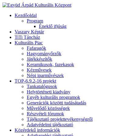
Kezdőoldal
Program
Éneklő ifjúság
Vaszary Képtár
TiTi Táncház
Kulturális Piac
Fafaragók
Hagyományőrzők
Játékkészítők
Keramikusok, fazekasok
Kézművesek
Népi iparművészek
TOP-6.9.2-16 projekt
Tankatalógusok
Helytörténeti kiadvány
Egyéb kulturális programok
Generációk közötti tudásátadás
Művelődő közösségek
Részvételi fórumok
Tájékoztató projekttevékenységről
Adatvédelmi tájékoztató
Közérdekű információk
Adatkezelési tájékoztató