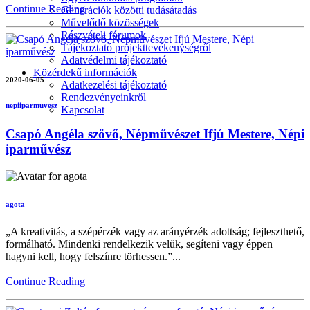
Continue Reading
Generációk közötti tudásátadás
Művelődő közösségek
Részvételi fórumok
Tájékoztató projekttevékenységről
Adatvédelmi tájékoztató
Közérdekű információk
2020-06-05
Adatkezelési tájékoztató
Rendezvényeinkről
nepiiparmuvesz
Kapcsolat
Csapó Angéla szövő, Népművészet Ifjú Mestere, Népi
iparművész
agota
„A kreativitás, a szépérzék vagy az arányérzék adottság; fejleszthető,
formálható. Mindenki rendelkezik velük, segíteni vagy éppen
hagyni kell, hogy felszínre törhessen.”...
Continue Reading