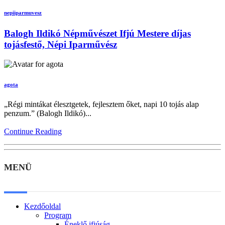
nepiiparmuvesz
Balogh Ildikó Népművészet Ifjú Mestere díjas
tojásfestő, Népi Iparművész
agota
„Régi mintákat élesztgetek, fejlesztem őket, napi 10 tojás alap
penzum.” (Balogh Ildikó)...
Continue Reading
MENÜ
Kezdőoldal
Program
Éneklő ifjúság