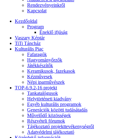
Rendezvényeinkről
Kapcsolat
Kezdőoldal
Program
Éneklő ifjúság
Vaszary Képtár
TiTi Táncház
Kulturális Piac
Fafaragók
Hagyományőrzők
Játékkészítők
Keramikusok, fazekasok
Kézművesek
Népi iparművészek
TOP-6.9.2-16 projekt
Tankatalógusok
Helytörténeti kiadvány
Egyéb kulturális programok
Generációk közötti tudásátadás
Művelődő közösségek
Részvételi fórumok
Tájékoztató projekttevékenységről
Adatvédelmi tájékoztató
Közérdekű információk