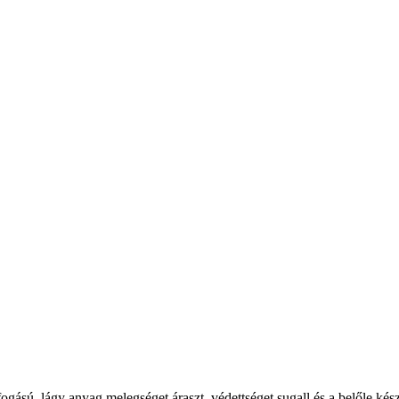
gású, lágy anyag melegséget áraszt, védettséget sugall és a belőle kés