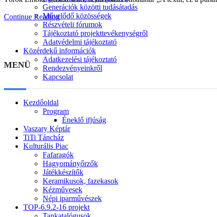
Generációk közötti tudásátadás
Művelődő közösségek
Continue Reading
Részvételi fórumok
Tájékoztató projekttevékenységről
Adatvédelmi tájékoztató
Közérdekű információk
Adatkezelési tájékoztató
MENÜ
Rendezvényeinkről
Kapcsolat
Kezdőoldal
Program
Éneklő ifjúság
Vaszary Képtár
TiTi Táncház
Kulturális Piac
Fafaragók
Hagyományőrzők
Játékkészítők
Keramikusok, fazekasok
Kézművesek
Népi iparművészek
TOP-6.9.2-16 projekt
Tankatalógusok