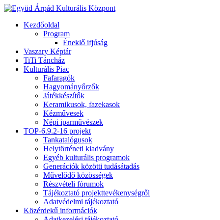
Kezdőoldal
Program
Éneklő ifjúság
Vaszary Képtár
TiTi Táncház
Kulturális Piac
Fafaragók
Hagyományőrzők
Játékkészítők
Keramikusok, fazekasok
Kézművesek
Népi iparművészek
TOP-6.9.2-16 projekt
Tankatalógusok
Helytörténeti kiadvány
Egyéb kulturális programok
Generációk közötti tudásátadás
Művelődő közösségek
Részvételi fórumok
Tájékoztató projekttevékenységről
Adatvédelmi tájékoztató
Közérdekű információk
Adatkezelési tájékoztató