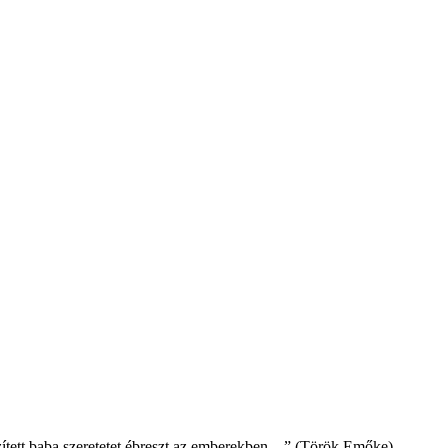
zített baba szeretetet ébreszt az emberekben…” (Török Emőke)...