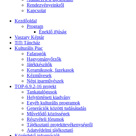
Rendezvényeinkről
Kapcsolat
Kezdőoldal
Program
Éneklő ifjúság
Vaszary Képtár
TiTi Táncház
Kulturális Piac
Fafaragók
Hagyományőrzők
Játékkészítők
Keramikusok, fazekasok
Kézművesek
Népi iparművészek
TOP-6.9.2-16 projekt
Tankatalógusok
Helytörténeti kiadvány
Egyéb kulturális programok
Generációk közötti tudásátadás
Művelődő közösségek
Részvételi fórumok
Tájékoztató projekttevékenységről
Adatvédelmi tájékoztató
Közérdekű információk