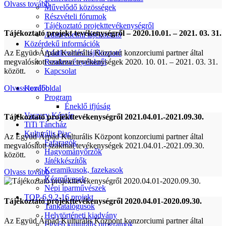
Olvass tovább
Művelődő közösségek
Részvételi fórumok
Tájékoztató projekttevékenységről
Tájékoztató projekt tevékenységről – 2020.10.01. – 2021. 03. 31.
Adatvédelmi tájékoztató
Közérdekű információk
Az Együd Árpád Kulturális Központ konzorciumi partner által
Adatkezelési tájékoztató
megvalósított szakmai tevékenységek 2020. 10. 01. – 2021. 03. 31.
Rendezvényeinkről
között.
Kapcsolat
Olvass tovább
Kezdőoldal
Program
Éneklő ifjúság
Vaszary Képtár
Tájékoztató projekttevékenységről 2021.04.01.-2021.09.30.
TiTi Táncház
Kulturális Piac
Az Együd Árpád Kulturális Központ konzorciumi partner által
Fafaragók
megvalósított szakmai tevékenységek 2021.04.01.-2021.09.30.
Hagyományőrzők
között.
Játékkészítők
Keramikusok, fazekasok
Olvass tovább
Kézművesek
Népi iparművészek
TOP-6.9.2-16 projekt
Tájékoztató projekttevékenységről 2020.04.01-2020.09.30.
Tankatalógusok
Helytörténeti kiadvány
Az Együd Árpád Kulturális Központ konzorciumi partner által
Egyéb kulturális programok