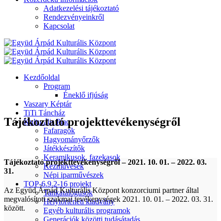
Adatkezelési tájékoztató
Rendezvényeinkről
Kapcsolat
Kezdőoldal
Program
Éneklő ifjúság
Vaszary Képtár
TiTi Táncház
Tájékoztató projekttevékenységről
Kulturális Piac
Fafaragók
Hagyományőrzők
Játékkészítők
Keramikusok, fazekasok
Tájékoztató projekttevékenységről – 2021. 10. 01. – 2022. 03.
Kézművesek
31.
Népi iparművészek
TOP-6.9.2-16 projekt
Az Együd Árpád Kulturális Központ konzorciumi partner által
Tankatalógusok
megvalósított szakmai tevékenységek 2021. 10. 01. – 2022. 03. 31.
Helytörténeti kiadvány
között.
Egyéb kulturális programok
Generációk közötti tudásátadás