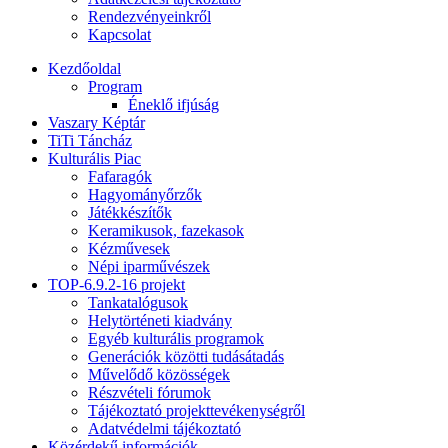
Rendezvényeinkről
Kapcsolat
Kezdőoldal
Program
Éneklő ifjúság
Vaszary Képtár
TiTi Táncház
Kulturális Piac
Fafaragók
Hagyományőrzők
Játékkészítők
Keramikusok, fazekasok
Kézművesek
Népi iparművészek
TOP-6.9.2-16 projekt
Tankatalógusok
Helytörténeti kiadvány
Egyéb kulturális programok
Generációk közötti tudásátadás
Művelődő közösségek
Részvételi fórumok
Tájékoztató projekttevékenységről
Adatvédelmi tájékoztató
Közérdekű információk