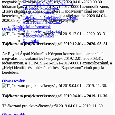
megvalósított szakmai tevékenységek 2020.04.01-2020.09.30.
Generációk közötti tudásátadás
időtartamban, a TOP-6.9.2-16-KA1-2017-00001 azonosítószámú,
Művelődő közösségek
„Helyi identitás és kohézió erősítése Kaposváron” című projekt
Részvételi fórumok
keretében. A liknre kattintva letöltheti a tájékoztatót. 2020.04.01-
Tájékoztató projekttevékenységről
2020.09.30. Tájékoztató Projekttevékenységről
Adatvédelmi tájékoztató
Közérdekű információk
Olvass tovább
Adatkezelési tájékoztató
Rendezvényeinkről
Kapcsolat
Tájékoztató projekttevékenységről 2019.12.01. – 2020. 03. 31.
Az Együd Árpád Kulturális Központ konzorciumi partner által
megvalósított szakmai tevékenységek 2019.12.01-2020.03.31.
időtartamban, a TOP-6.9.2-16-KA1-2017-00001 azonosítószámú, a
„Helyi identitás és kohézió erősítése Kaposváron” című projekt
keretében.
Olvass tovább
Tájékoztató projekttevékenységről 2019.04.01. – 2019. 11. 30.
Tájékoztató projekttevékenységről 2019.04.01. – 2019. 11. 30.
Olvass tovább