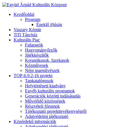
Kezdőoldal
Program
Éneklő ifjúság
Vaszary Képtár
TiTi Táncház
Kulturális Piac
Fafaragók
Hagyományőrzők
Játékkészítők
Keramikusok, fazekasok
Kézművesek
Népi iparművészek
TOP-6.9.2-16 projekt
Tankatalógusok
Helytörténeti kiadvány
Egyéb kulturális programok
Generációk közötti tudásátadás
Művelődő közösségek
Részvételi fórumok
Tájékoztató projekttevékenységről
Adatvédelmi tájékoztató
Közérdekű információk
Adatkezelési tájékoztató