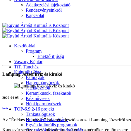
Adatkezelési tájékoztató
Rendezvényeinkről
Kapcsolat
Kezdőoldal
Program
Éneklő ifjúság
Vaszary Képtár
TiTi Táncház
Kulturális Piac
Lamping József kvíz és kirakó
Fafaragók
Hagyományőrzők
Játékkészítők
Keramikusok, fazekasok
2020-04-05
Kézművesek
Népi iparművészek
TOP-6.9.2-16 projekt
kvíz
Tankatalógusok
Helytörténeti kiadvány
Az “Értékes Kaposvár” ismeretterjesztő sorozat Lamping Józsefről szó
Egyéb kulturális programok
Kaposvár neves, nagy műszaki tudású építészmérnöke, építőmestere, 
Generációk közötti tudásátadás