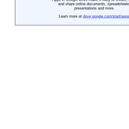
Generációk közötti tudásátadás
Művelődő közösségek
Részvételi fórumok
Tájékoztató projekttevékenységről
Adatvédelmi tájékoztató
Közérdekű információk
Adatkezelési tájékoztató
Rendezvényeinkről
Kapcsolat