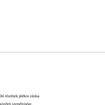
ló részének játékos zárása.
közéleti személyisége.