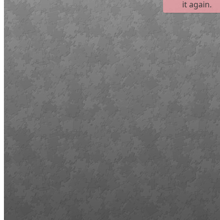
Művelődő közösségek
Részvételi fórumok
Tájékoztató projekttevékenységről
Adatvédelmi tájékoztató
Közérdekű információk
Adatkezelési tájékoztató
Rendezvényeinkről
Kapcsolat
Kezdőoldal
Program
Éneklő ifjúság
Vaszary Képtár
TiTi Táncház
Kulturális Piac
Fafaragók
Hagyományőrzők
Játékkészítők
Keramikusok, fazekasok
Kézművesek
Népi iparművészek
TOP-6.9.2-16 projekt
Tankatalógusok
Helytörténeti kiadvány
Egyéb kulturális programok