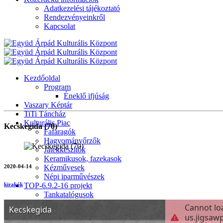
Adatkezelési tájékoztató
Rendezvényeinkről
Kapcsolat
Kezdőoldal
Program
Éneklő ifjúság
Vaszary Képtár
TiTi Táncház
Kulturális Piac
Kecskegida (70)
Fafaragók
Hagyományőrzők
Játékkészítők
Keramikusok, fazekasok
2020-04-14
Kézművesek
Népi iparművészek
TOP-6.9.2-16 projekt
kirakók
Tankatalógusok
Helytörténeti kiadvány
Egyéb kulturális programok
Generációk közötti tudásátadás