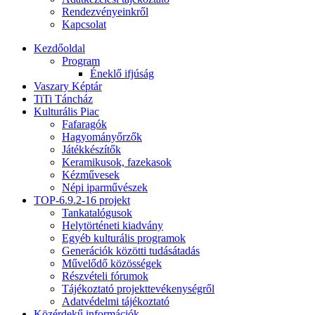
Rendezvényeinkről
Kapcsolat
Kezdőoldal
Program
Éneklő ifjúság
Vaszary Képtár
TiTi Táncház
Kulturális Piac
Fafaragók
Hagyományőrzők
Játékkészítők
Keramikusok, fazekasok
Kézművesek
Népi iparművészek
TOP-6.9.2-16 projekt
Tankatalógusok
Helytörténeti kiadvány
Egyéb kulturális programok
Generációk közötti tudásátadás
Művelődő közösségek
Részvételi fórumok
Tájékoztató projekttevékenységről
Adatvédelmi tájékoztató
Közérdekű információk