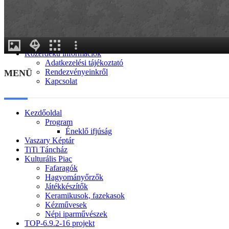
Generációk közötti tudásátadás
Művelődő közösségek
Részvételi fórumok
Tájékoztató projekttevékenységről
Adatvédelmi tájékoztató
Közérdekű információk
Adatkezelési tájékoztató
Rendezvényeinkről
MENÜ
Kapcsolat
Kezdőoldal
Program
Éneklő ifjúság
Vaszary Képtár
TiTi Táncház
Kulturális Piac
Fafaragók
Hagyományőrzők
Játékkészítők
Keramikusok, fazekasok
Kézművesek
Népi iparművészek
TOP-6.9.2-16 projekt