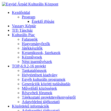
Kezdőoldal
Program
Éneklő ifjúság
Vaszary Képtár
TiTi Táncház
Kulturális Piac
Fafaragók
Hagyományőrzők
Játékkészítők
Keramikusok, fazekasok
Kézművesek
Népi iparművészek
TOP-6.9.2-16 projekt
Tankatalógusok
Helytörténeti kiadvány
Egyéb kulturális programok
Generációk közötti tudásátadás
Művelődő közösségek
Részvételi fórumok
Tájékoztató projekttevékenységről
Adatvédelmi tájékoztató
Közérdekű információk
Adatkezelési tájékoztató