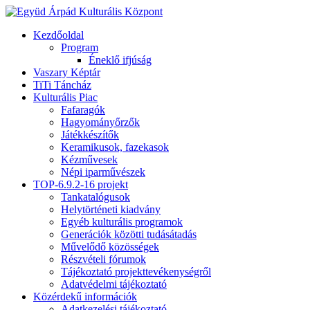
Kezdőoldal
Program
Éneklő ifjúság
Vaszary Képtár
TiTi Táncház
Kulturális Piac
Fafaragók
Hagyományőrzők
Játékkészítők
Keramikusok, fazekasok
Kézművesek
Népi iparművészek
TOP-6.9.2-16 projekt
Tankatalógusok
Helytörténeti kiadvány
Egyéb kulturális programok
Generációk közötti tudásátadás
Művelődő közösségek
Részvételi fórumok
Tájékoztató projekttevékenységről
Adatvédelmi tájékoztató
Közérdekű információk
Adatkezelési tájékoztató