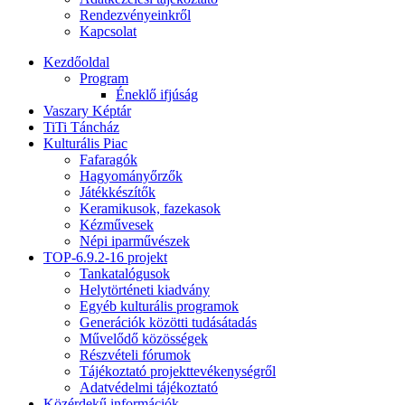
Rendezvényeinkről
Kapcsolat
Kezdőoldal
Program
Éneklő ifjúság
Vaszary Képtár
TiTi Táncház
Kulturális Piac
Fafaragók
Hagyományőrzők
Játékkészítők
Keramikusok, fazekasok
Kézművesek
Népi iparművészek
TOP-6.9.2-16 projekt
Tankatalógusok
Helytörténeti kiadvány
Egyéb kulturális programok
Generációk közötti tudásátadás
Művelődő közösségek
Részvételi fórumok
Tájékoztató projekttevékenységről
Adatvédelmi tájékoztató
Közérdekű információk