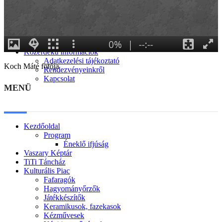
Generációk közötti tudásátadás
Művelődő közösségek
Részvételi fórumok
Tájékoztató projekttevékenységről
Adatvédelmi tájékoztató
Közérdekű információk
Adatkezelési tájékoztató
Koch Máté fotója
Rendezvényeinkről
Kapcsolat
MENÜ
Kezdőoldal
Program
Éneklő ifjúság
Vaszary Képtár
TiTi Táncház
Kulturális Piac
Fafaragók
Hagyományőrzők
Játékkészítők
Keramikusok, fazekasok
Kézművesek