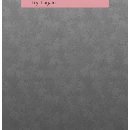
Művelődő közösségek
Részvételi fórumok
Tájékoztató projekttevékenységről
Adatvédelmi tájékoztató
Közérdekű információk
Adatkezelési tájékoztató
Rendezvényeinkről
Kapcsolat
Kezdőoldal
Program
Éneklő ifjúság
Vaszary Képtár
TiTi Táncház
Kulturális Piac
Fafaragók
Hagyományőrzők
Játékkészítők
Keramikusok, fazekasok
Kézművesek
Népi iparművészek
TOP-6.9.2-16 projekt
Tankatalógusok
Helytörténeti kiadvány
Egyéb kulturális programok