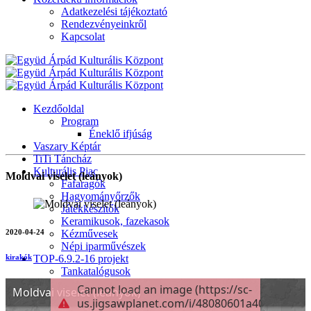
Adatkezelési tájékoztató
Rendezvényeinkről
Kapcsolat
Kezdőoldal
Program
Éneklő ifjúság
Vaszary Képtár
TiTi Táncház
Kulturális Piac
Moldvai viselet (leányok)
Fafaragók
Hagyományőrzők
Játékkészítők
Keramikusok, fazekasok
2020-04-24
Kézművesek
Népi iparművészek
TOP-6.9.2-16 projekt
kirakók
Tankatalógusok
Helytörténeti kiadvány
Egyéb kulturális programok
Generációk közötti tudásátadás