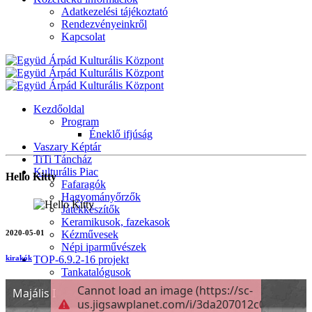
Adatkezelési tájékoztató
Rendezvényeinkről
Kapcsolat
Kezdőoldal
Program
Éneklő ifjúság
Vaszary Képtár
TiTi Táncház
Kulturális Piac
Hello Kitty
Fafaragók
Hagyományőrzők
Játékkészítők
Keramikusok, fazekasok
2020-05-01
Kézművesek
Népi iparművészek
TOP-6.9.2-16 projekt
kirakók
Tankatalógusok
Helytörténeti kiadvány
Egyéb kulturális programok
Generációk közötti tudásátadás