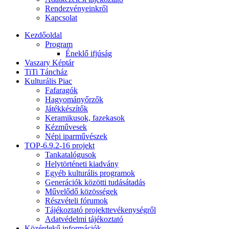
Rendezvényeinkről
Kapcsolat
Kezdőoldal
Program
Éneklő ifjúság
Vaszary Képtár
TiTi Táncház
Kulturális Piac
Fafaragók
Hagyományőrzők
Játékkészítők
Keramikusok, fazekasok
Kézművesek
Népi iparművészek
TOP-6.9.2-16 projekt
Tankatalógusok
Helytörténeti kiadvány
Egyéb kulturális programok
Generációk közötti tudásátadás
Művelődő közösségek
Részvételi fórumok
Tájékoztató projekttevékenységről
Adatvédelmi tájékoztató
Közérdekű információk