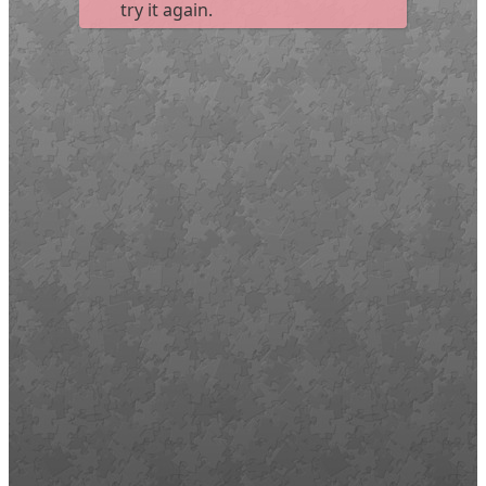
Művelődő közösségek
Részvételi fórumok
Tájékoztató projekttevékenységről
Adatvédelmi tájékoztató
Közérdekű információk
Adatkezelési tájékoztató
Rendezvényeinkről
Kapcsolat
Kezdőoldal
Program
Éneklő ifjúság
Vaszary Képtár
TiTi Táncház
Kulturális Piac
Fafaragók
Hagyományőrzők
Játékkészítők
Keramikusok, fazekasok
Kézművesek
Népi iparművészek
TOP-6.9.2-16 projekt
Tankatalógusok
Helytörténeti kiadvány
Egyéb kulturális programok