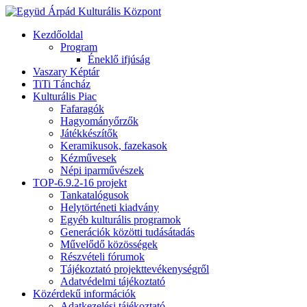
Kezdőoldal
Program
Éneklő ifjúság
Vaszary Képtár
TiTi Táncház
Kulturális Piac
Fafaragók
Hagyományőrzők
Játékkészítők
Keramikusok, fazekasok
Kézművesek
Népi iparművészek
TOP-6.9.2-16 projekt
Tankatalógusok
Helytörténeti kiadvány
Egyéb kulturális programok
Generációk közötti tudásátadás
Művelődő közösségek
Részvételi fórumok
Tájékoztató projekttevékenységről
Adatvédelmi tájékoztató
Közérdekű információk
Adatkezelési tájékoztató