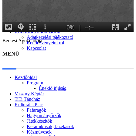
Generációk közötti tudásátadás
Művelődő közösségek
Részvételi fórumok
Tájékoztató projekttevékenységről
Adatvédelmi tájékoztató
Közérdekű információk
Adatkezelési tájékoztató
Berkesi Ágota fotója
Rendezvényeinkről
Kapcsolat
MENÜ
Kezdőoldal
Program
Éneklő ifjúság
Vaszary Képtár
TiTi Táncház
Kulturális Piac
Fafaragók
Hagyományőrzők
Játékkészítők
Keramikusok, fazekasok
Kézművesek