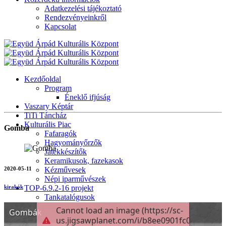
Adatkezelési tájékoztató
Rendezvényeinkről
Kapcsolat
Kezdőoldal
Program
Éneklő ifjúság
Vaszary Képtár
TiTi Táncház
Kulturális Piac
Gomba
Fafaragók
Hagyományőrzők
Játékkészítők
Keramikusok, fazekasok
2020-05-11
Kézművesek
Népi iparművészek
TOP-6.9.2-16 projekt
kirakók
Tankatalógusok
Helytörténeti kiadvány
Egyéb kulturális programok
Generációk közötti tudásátadás