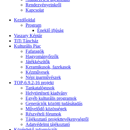
Rendezvényeinkről
Kapcsolat
Kezdőoldal
Program
Éneklő ifjúság
Vaszary Képtár
TiTi Táncház
Kulturális Piac
Fafaragók
Hagyományőrzők
Játékkészítők
Keramikusok, fazekasok
Kézművesek
Népi iparművészek
TOP-6.9.2-16 projekt
Tankatalógusok
Helytörténeti kiadvány
Egyéb kulturális programok
Generációk közötti tudásátadás
Művelődő közösségek
Részvételi fórumok
Tájékoztató projekttevékenységről
Adatvédelmi tájékoztató
Közérdekű információk