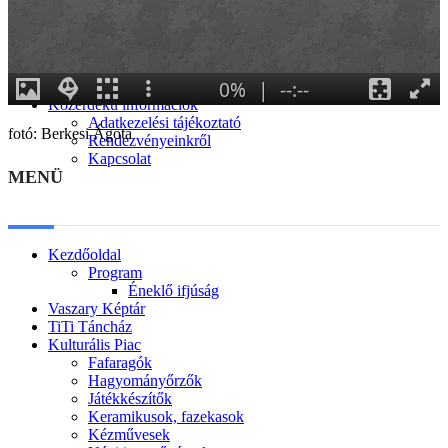
Generációk közötti tudásátadás
Művelődő közösségek
Részvételi fórumok
Tájékoztató projekttevékenységről
Adatvédelmi tájékoztató
Közérdekű információk
Adatkezelési tájékoztató
fotó: Berkesi Ágota
Rendezvényeinkről
Kapcsolat
MENÜ
Kezdőoldal
Program
Éneklő ifjúság
Vaszary Képtár
TiTi Táncház
Kulturális Piac
Fafaragók
Hagyományőrzők
Játékkészítők
Keramikusok, fazekasok
Kézművesek