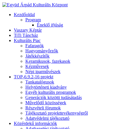
Kezdőoldal
Program
Éneklő ifjúság
Vaszary Képtár
TiTi Táncház
Kulturális Piac
Fafaragók
Hagyományőrzők
Játékkészítők
Keramikusok, fazekasok
Kézművesek
Népi iparművészek
TOP-6.9.2-16 projekt
Tankatalógusok
Helytörténeti kiadvány
Egyéb kulturális programok
Generációk közötti tudásátadás
Művelődő közösségek
Részvételi fórumok
Tájékoztató projekttevékenységről
Adatvédelmi tájékoztató
Közérdekű információk
Adatkezelési tájékoztató