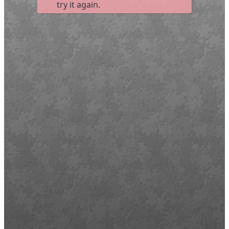
Művelődő közösségek
Részvételi fórumok
Tájékoztató projekttevékenységről
Adatvédelmi tájékoztató
Közérdekű információk
Adatkezelési tájékoztató
Rendezvényeinkről
Kapcsolat
Kezdőoldal
Program
Éneklő ifjúság
Vaszary Képtár
TiTi Táncház
Kulturális Piac
Fafaragók
Hagyományőrzők
Játékkészítők
Keramikusok, fazekasok
Kézművesek
Népi iparművészek
TOP-6.9.2-16 projekt
Tankatalógusok
Helytörténeti kiadvány
Egyéb kulturális programok