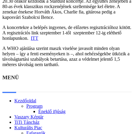
20.30 órakor kezdődik a Stardust koncertje. Az együttes zenéjében a
80-as évek klasszikus rockzenéjének szellemisége kel életre. A
zenekar énekese Horváth Ákos, Charlie fia, gitárosa pedig a
kaposvári Szabolcsi Bence.
A koncertekre a belépés ingyenes, de előzetes regisztrációhoz kötött.
A regisztrációs link szeptember 1-től szeptember 12-ig eléthető
honlapunkon.
ITT
A WHO ajánlása szerint maszk viselése javasolt minden olyan
helyen – így a fenti eseményeken is –, ahol nehézségekbe ütközik a
távolságtartási szabályok betartása, azaz a védelmet jelentő 1,5
méteres távolság nem tartható.
MENÜ
Kezdőoldal
Program
Éneklő ifjúság
Vaszary Képtár
TiTi Táncház
Kulturális Piac
Fafaragók