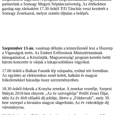
partnerünk a Somogy Megyei Néptáncszövetség. Az értékekben
gazdag nap zárásaként 17.30 órától TiTi Táncház veszi kezdetét a
Somogy Zenekarral, melyre szintén díjtalan a belépés.
Szeptember 13-án
, vasárnap délután a könnyűzenéé lesz a főszerep
a Vigasságok terén. Az Emberi Erőforrások Minisztériumának
támogatásával, a Köszönjük, Magyarország! program keretén belül
három koncertre is várjuk a kikapcsolódásra vágyókat.
17.00 órától a Balkan Fanatik lép színpadra, ezúttal trió formában.
Az együttes az elektronikus zenét keleti, balkáni és magyar
folkelemekkel házasítja össze szerzeményeiben.
18.30 órától érkezik a Konyha zenekar. A zenekar vezetője, Szepesi
Mátyás 2019-ben elnyerte „Az év szövegírója” Petőfi Zenei Díjat,
idén Az év férfi előadói díj jelöltje, illetve a „Földrevaló”, mely 39.
hete szerepel a hivatalos magyar slágerlistán, Az év videoklipje díj
várományosa.