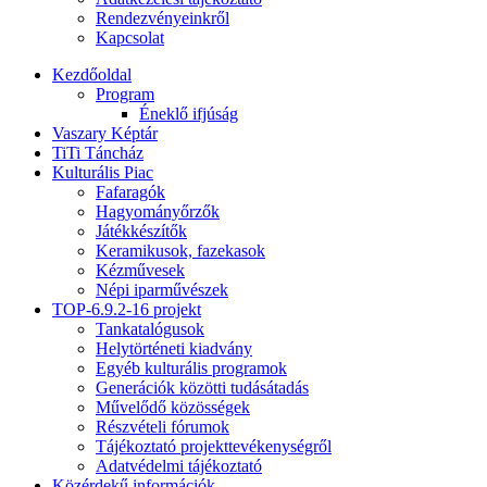
Rendezvényeinkről
Kapcsolat
Kezdőoldal
Program
Éneklő ifjúság
Vaszary Képtár
TiTi Táncház
Kulturális Piac
Fafaragók
Hagyományőrzők
Játékkészítők
Keramikusok, fazekasok
Kézművesek
Népi iparművészek
TOP-6.9.2-16 projekt
Tankatalógusok
Helytörténeti kiadvány
Egyéb kulturális programok
Generációk közötti tudásátadás
Művelődő közösségek
Részvételi fórumok
Tájékoztató projekttevékenységről
Adatvédelmi tájékoztató
Közérdekű információk