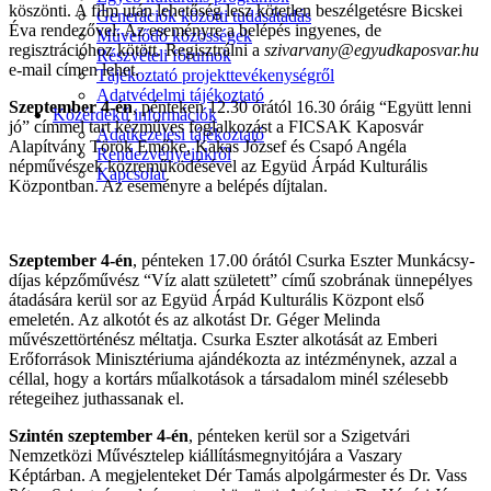
köszönti. A film után lehetőség lesz kötetlen beszélgetésre Bicskei
Generációk közötti tudásátadás
Éva rendezővel. Az eseményre a belépés ingyenes, de
Művelődő közösségek
regisztrációhoz kötött. Regisztrálni a
szivarvany@egyudkaposvar.hu
Részvételi fórumok
e-mail címen lehet.
Tájékoztató projekttevékenységről
Adatvédelmi tájékoztató
Szeptember 4-én
, pénteken 12.30 órától 16.30 óráig “Együtt lenni
Közérdekű információk
jó” címmel tart kézműves foglalkozást a FICSAK Kaposvár
Adatkezelési tájékoztató
Alapítvány Török Emőke, Kakas József és Csapó Angéla
Rendezvényeinkről
népművészek közreműködésével az Együd Árpád Kulturális
Kapcsolat
Központban. Az eseményre a belépés díjtalan.
Szeptember 4-én
, pénteken 17.00 órától Csurka Eszter Munkácsy-
díjas képzőművész “Víz alatt született” című szobrának ünnepélyes
átadására kerül sor az Együd Árpád Kulturális Központ első
emeletén. Az alkotót és az alkotást Dr. Géger Melinda
művészettörténész méltatja. Csurka Eszter alkotását az Emberi
Erőforrások Minisztériuma ajándékozta az intézménynek, azzal a
céllal, hogy a kortárs műalkotások a társadalom minél szélesebb
rétegeihez juthassanak el.
Szintén szeptember 4-én
, pénteken kerül sor a Szigetvári
Nemzetközi Művésztelep kiállításmegnyitójára a Vaszary
Képtárban. A megjelenteket Dér Tamás alpolgármester és Dr. Vass