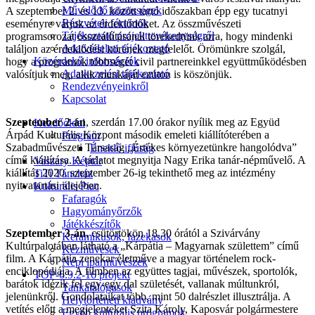
Művelődő közösségek
A szeptember 2. és 13. között tartó időszakban épp egy tucatnyi
Részvételi fórumok
eseményre várjuk az érdeklődőket. Az összművészeti
Tájékoztató projekttevékenységről
programsorozat összeállításánál törekedtünk arra, hogy mindenki
Adatvédelmi tájékoztató
találjon az érdeklődési körének megfelelőt. Örömünkre szolgál,
Közérdekű információk
hogy a programok többségét civil partnereinkkel együttműködésben
Adatkezelési tájékoztató
valósítjuk meg, akik munkáját ezúton is köszönjük.
Rendezvényeinkről
Kapcsolat
Szeptember 2-án
, szerdán 17.00 órakor nyílik meg az Együd
Kezdőoldal
Árpád Kulturális Központ második emeleti kiállítóterében a
Program
Szabadművészeti Társaság „Értékes környezetünkre hangolódva”
Éneklő ifjúság
című kiállítása. A tárlatot megnyitja Nagy Erika tanár-népművelő. A
Vaszary Képtár
kiállítás 2020. szeptember 26-ig tekinthető meg az intézmény
TiTi Táncház
nyitvatartási idejében.
Kulturális Piac
Fafaragók
Hagyományőrzők
Játékkészítők
Szeptember 3-án
, csütörtökön 18.30 órától a Szivárvány
Keramikusok, fazekasok
Kultúrpalotában látható a „Kárpátia – Magyarnak születtem” című
Kézművesek
film. A Kárpátia zenekar életműve a magyar történelem rock-
Népi iparművészek
enciklopédiája. A filmben az együttes tagjai, művészek, sportolók,
TOP-6.9.2-16 projekt
barátok idézik fel egy-egy dal születését, vallanak múltunkról,
Tankatalógusok
jelenünkről. Gondolataikat több, mint 50 dalrészlet illusztrálja. A
Helytörténeti kiadvány
vetítés előtt a megjelenteket Szita Károly, Kaposvár polgármestere
Egyéb kulturális programok