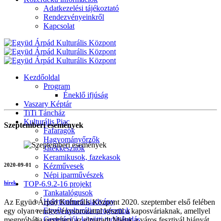
Adatkezelési tájékoztató
Rendezvényeinkről
Kapcsolat
Kezdőoldal
Program
Éneklő ifjúság
Vaszary Képtár
TiTi Táncház
Kulturális Piac
Szeptemberi események
Fafaragók
Hagyományőrzők
Játékkészítők
Keramikusok, fazekasok
2020-09-01
Kézművesek
Népi iparművészek
TOP-6.9.2-16 projekt
hírek
Tankatalógusok
Helytörténeti kiadvány
Az Együd Árpád Kulturális Központ 2020. szeptember első felében
Egyéb kulturális programok
egy olyan rendezvénysorozattal készül a kaposváriaknak, amellyel
Generációk közötti tudásátadás
megpróbálja enyhíteni az elmaradt Miénk a város fesztivál hiányát.