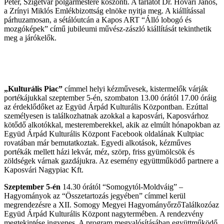
Péter, Szigetvár polgármestere köszönti. A tárlatot Dr. Hóvári János,
a Zrínyi Miklós Emlékbizottság elnöke nyitja meg. A kiállítással
párhuzamosan, a sétálóutcán a Kapos ART “Álló lobogó és
mozgóképek” című jubileumi művész-zászló kiállítását tekinthetik
meg a járókelők.
„Kulturális Piac”
címmel helyi kézművesek, kistermelők várják
portékájukkal szeptember 5-én, szombaton 13.00 órától 17.00 óráig
az érdeklődőket az Együd Árpád Kulturális Központban. Ezúttal
személyesen is találkozhatnak azokkal a kaposvári, Kaposvárhoz
kötődő alkotókkal, mesteremberekkel, akik az elmúlt hónapokban az
Együd Árpád Kulturális Központ Facebook oldalának Kultpiac
rovatában már bemutatkoztak. Egyedi alkotások, kézműves
portékák mellett házi lekvár, méz, szörp, friss gyümölcsök és
zöldségek várnak gazdájukra. Az esemény együttműködő partnere a
Kaposvári Nagypiac Kft.
Szeptember 5-én
14.30 órától “Somogytól-Moldváig” –
Hagyományok az “Összetartozás jegyében” címmel kerül
megrendezésre a XII. Somogy Megyei HagyományőrzőTalálkozóaz
Együd Árpád Kulturális Központ nagytermében. A rendezvény
megtekintése ingyenes. A program megvalósításában együttműködő