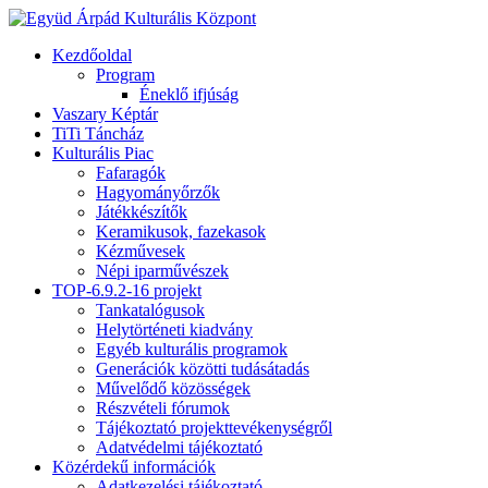
Kezdőoldal
Program
Éneklő ifjúság
Vaszary Képtár
TiTi Táncház
Kulturális Piac
Fafaragók
Hagyományőrzők
Játékkészítők
Keramikusok, fazekasok
Kézművesek
Népi iparművészek
TOP-6.9.2-16 projekt
Tankatalógusok
Helytörténeti kiadvány
Egyéb kulturális programok
Generációk közötti tudásátadás
Művelődő közösségek
Részvételi fórumok
Tájékoztató projekttevékenységről
Adatvédelmi tájékoztató
Közérdekű információk
Adatkezelési tájékoztató