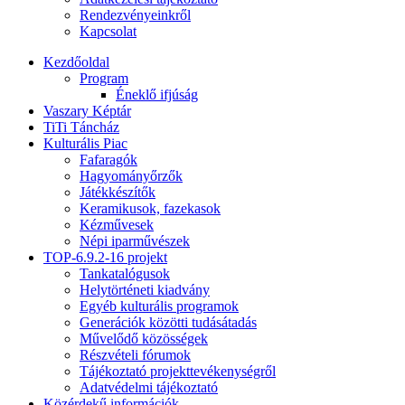
Rendezvényeinkről
Kapcsolat
Kezdőoldal
Program
Éneklő ifjúság
Vaszary Képtár
TiTi Táncház
Kulturális Piac
Fafaragók
Hagyományőrzők
Játékkészítők
Keramikusok, fazekasok
Kézművesek
Népi iparművészek
TOP-6.9.2-16 projekt
Tankatalógusok
Helytörténeti kiadvány
Egyéb kulturális programok
Generációk közötti tudásátadás
Művelődő közösségek
Részvételi fórumok
Tájékoztató projekttevékenységről
Adatvédelmi tájékoztató
Közérdekű információk