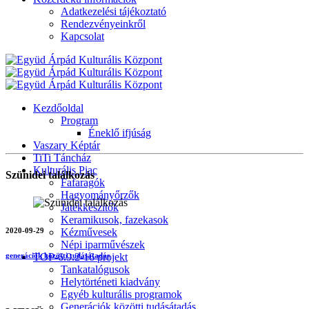
Adatkezelési tájékoztató
Rendezvényeinkről
Kapcsolat
Kezdőoldal
Program
Éneklő ifjúság
Vaszary Képtár
TiTi Táncház
Kulturális Piac
Szünidei találkozás
Fafaragók
Hagyományőrzők
Játékkészítők
Keramikusok, fazekasok
2020-09-29
Kézművesek
Népi iparművészek
TOP-6.9.2-16 projekt
generációk közötti tudásátadás
Tankatalógusok
Helytörténeti kiadvány
Egyéb kulturális programok
Generációk közötti tudásátadás