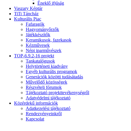
Éneklő ifjúság
Vaszary Képtár
TiTi Táncház
Kulturális Piac
Fafaragók
Hagyományőrzők
Játékkészítők
Keramikusok, fazekasok
Kézművesek
Népi iparművészek
TOP-6.9.2-16 projekt
Tankatalógusok
Helytörténeti kiadvány
Egyéb kulturális programok
Generációk közötti tudásátadás
Művelődő közösségek
Részvételi fórumok
Tájékoztató projekttevékenységről
Adatvédelmi tájékoztató
Közérdekű információk
Adatkezelési tájékoztató
Rendezvényeinkről
Kapcsolat