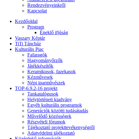
Rendezvényeinkről
Kapcsolat
Kezdőoldal
Program
Éneklő ifjúság
Vaszary Képtár
TiTi Táncház
Kulturális Piac
Fafaragók
Hagyományőrzők
Játékkészítők
Keramikusok, fazekasok
Kézművesek
Népi iparművészek
TOP-6.9.2-16 projekt
Tankatalógusok
Helytörténeti kiadvány
Egyéb kulturális programok
Generációk közötti tudásátadás
Művelődő közösségek
Részvételi fórumok
Tájékoztató projekttevékenységről
Adatvédelmi tájékoztató
Közérdekű információk