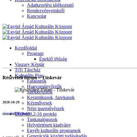
Adatkezelési tájékoztató
Rendezvényeinkről
Kapcsolat
Kezdőoldal
Program
Éneklő ifjúság
Vaszary Képtár
TiTi Táncház
Kulturális Piac
Részvételi fórum – Tüskevár
Fafaragók
Hagyományőrzők
Játékkészítők
Keramikusok, fazekasok
2020-10-29
Kézművesek
Népi iparművészek
TOP-6.9.2-16 projekt
részvételi fórumok
Tankatalógusok
Helytörténeti kiadvány
Egyéb kulturális programok
Generációk közötti tudásátadás