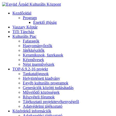
Kezdőoldal
Program
Éneklő ifjúság
Vaszary Képtár
TiTi Táncház
Kulturális Piac
Fafaragók
Hagyományőrzők
Játékkészítők
Keramikusok, fazekasok
Kézművesek
Népi iparművészek
TOP-6.9.2-16 projekt
Tankatalógusok
Helytörténeti kiadvány
Egyéb kulturális programok
Generációk közötti tudásátadás
Művelődő közösségek
Részvételi fórumok
Tájékoztató projekttevékenységről
Adatvédelmi tájékoztató
Közérdekű információk
Adatkezelési tájékoztató