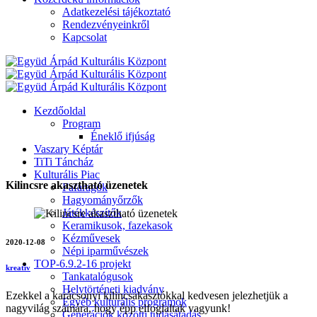
Adatkezelési tájékoztató
Rendezvényeinkről
Kapcsolat
Kezdőoldal
Program
Éneklő ifjúság
Vaszary Képtár
TiTi Táncház
Kulturális Piac
Kilincsre akasztható üzenetek
Fafaragók
Hagyományőrzők
Játékkészítők
Keramikusok, fazekasok
Kézművesek
2020-12-08
Népi iparművészek
TOP-6.9.2-16 projekt
kreativ
Tankatalógusok
Helytörténeti kiadvány
Ezekkel a karácsonyi kilincsakasztókkal kedvesen jelezhetjük a
Egyéb kulturális programok
nagyvilág számára, hogy épp elfoglaltak vagyunk!
Generációk közötti tudásátadás