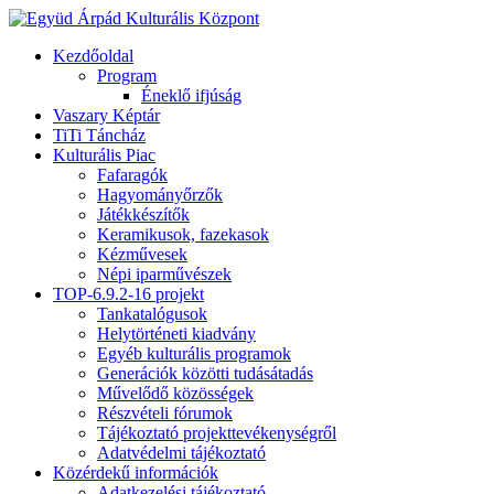
Kezdőoldal
Program
Éneklő ifjúság
Vaszary Képtár
TiTi Táncház
Kulturális Piac
Fafaragók
Hagyományőrzők
Játékkészítők
Keramikusok, fazekasok
Kézművesek
Népi iparművészek
TOP-6.9.2-16 projekt
Tankatalógusok
Helytörténeti kiadvány
Egyéb kulturális programok
Generációk közötti tudásátadás
Művelődő közösségek
Részvételi fórumok
Tájékoztató projekttevékenységről
Adatvédelmi tájékoztató
Közérdekű információk
Adatkezelési tájékoztató