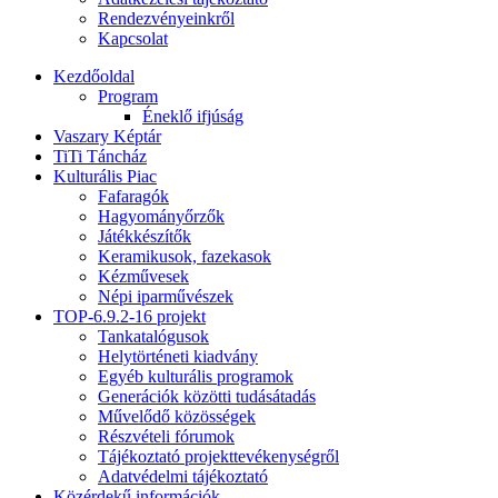
Rendezvényeinkről
Kapcsolat
Kezdőoldal
Program
Éneklő ifjúság
Vaszary Képtár
TiTi Táncház
Kulturális Piac
Fafaragók
Hagyományőrzők
Játékkészítők
Keramikusok, fazekasok
Kézművesek
Népi iparművészek
TOP-6.9.2-16 projekt
Tankatalógusok
Helytörténeti kiadvány
Egyéb kulturális programok
Generációk közötti tudásátadás
Művelődő közösségek
Részvételi fórumok
Tájékoztató projekttevékenységről
Adatvédelmi tájékoztató
Közérdekű információk