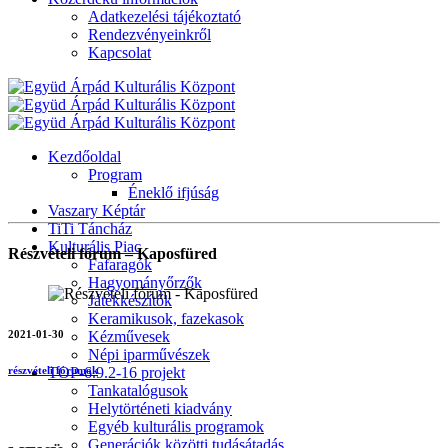
Adatkezelési tájékoztató
Rendezvényeinkről
Kapcsolat
Kezdőoldal
Program
Éneklő ifjúság
Vaszary Képtár
TiTi Táncház
Kulturális Piac
Részvételi fórum – Kaposfüred
Fafaragók
Hagyományőrzők
Játékkészítők
Keramikusok, fazekasok
2021-01-30
Kézművesek
Népi iparművészek
TOP-6.9.2-16 projekt
részvételi fórumok
Tankatalógusok
Helytörténeti kiadvány
Egyéb kulturális programok
Generációk közötti tudásátadás