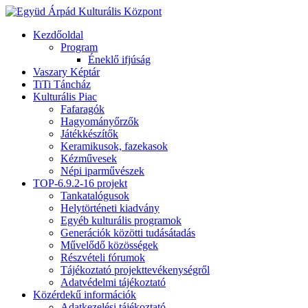
Kezdőoldal
Program
Éneklő ifjúság
Vaszary Képtár
TiTi Táncház
Kulturális Piac
Fafaragók
Hagyományőrzők
Játékkészítők
Keramikusok, fazekasok
Kézművesek
Népi iparművészek
TOP-6.9.2-16 projekt
Tankatalógusok
Helytörténeti kiadvány
Egyéb kulturális programok
Generációk közötti tudásátadás
Művelődő közösségek
Részvételi fórumok
Tájékoztató projekttevékenységről
Adatvédelmi tájékoztató
Közérdekű információk
Adatkezelési tájékoztató