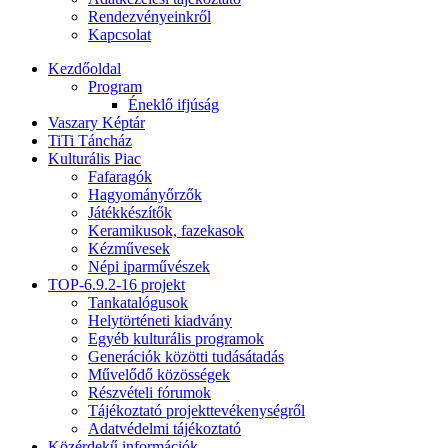
Rendezvényeinkről
Kapcsolat
Kezdőoldal
Program
Éneklő ifjúság
Vaszary Képtár
TiTi Táncház
Kulturális Piac
Fafaragók
Hagyományőrzők
Játékkészítők
Keramikusok, fazekasok
Kézművesek
Népi iparművészek
TOP-6.9.2-16 projekt
Tankatalógusok
Helytörténeti kiadvány
Egyéb kulturális programok
Generációk közötti tudásátadás
Művelődő közösségek
Részvételi fórumok
Tájékoztató projekttevékenységről
Adatvédelmi tájékoztató
Közérdekű információk