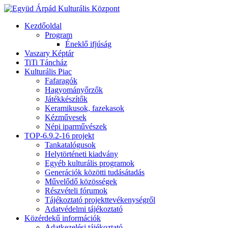
Kezdőoldal
Program
Éneklő ifjúság
Vaszary Képtár
TiTi Táncház
Kulturális Piac
Fafaragók
Hagyományőrzők
Játékkészítők
Keramikusok, fazekasok
Kézművesek
Népi iparművészek
TOP-6.9.2-16 projekt
Tankatalógusok
Helytörténeti kiadvány
Egyéb kulturális programok
Generációk közötti tudásátadás
Művelődő közösségek
Részvételi fórumok
Tájékoztató projekttevékenységről
Adatvédelmi tájékoztató
Közérdekű információk
Adatkezelési tájékoztató