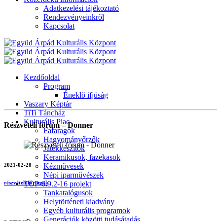
Adatkezelési tájékoztató
Rendezvényeinkről
Kapcsolat
Kezdőoldal
Program
Éneklő ifjúság
Vaszary Képtár
TiTi Táncház
Kulturális Piac
Részvételi fórum – Donner
Fafaragók
Hagyományőrzők
Játékkészítők
Keramikusok, fazekasok
2021-02-28
Kézművesek
Népi iparművészek
TOP-6.9.2-16 projekt
részvételi fórumok
Tankatalógusok
Helytörténeti kiadvány
Egyéb kulturális programok
Generációk közötti tudásátadás