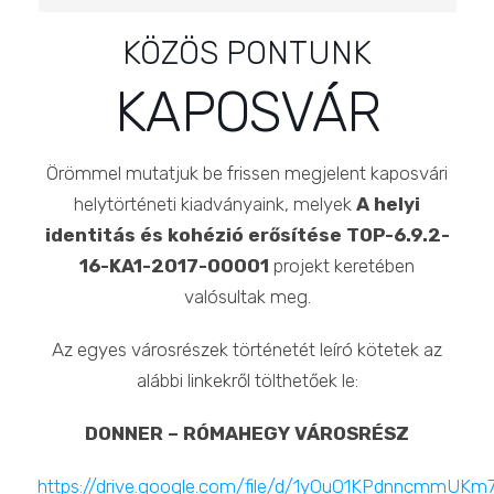
KÖZÖS PONTUNK
KAPOSVÁR
Örömmel mutatjuk be frissen megjelent kaposvári
helytörténeti kiadványaink, melyek
A helyi
identitás és kohézió erősítése TOP-6.9.2-
16-KA1-2017-00001
projekt keretében
valósultak meg.
Az egyes városrészek történetét leíró kötetek az
alábbi linkekről tölthetőek le:
DONNER – RÓMAHEGY VÁROSRÉSZ
https://drive.google.com/file/d/1yOuO1KPdnncmmUK