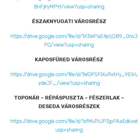
BnFjlryMPH/view?usp=sharing
ÉSZAKNYUGATI VÁROSRÉSZ
https://drive.google.com/file/d/1X3WPaE4pIjDB9_0ns
PQ/view?usp=sharing
KAPOSFÜRED VÁROSRÉSZ
https://drive.google.com/file/d/1WOPSFlXuRxtHj_9E
ydeJF_/view?usp=sharing
TOPONÁR – RÉPÁSPUSZTA – FÉSZERLAK –
DESEDA VÁROSRÉSZEK
https://drive.google.com/file/d/1sfMuTtUP3jpPAaEd
usp=sharing