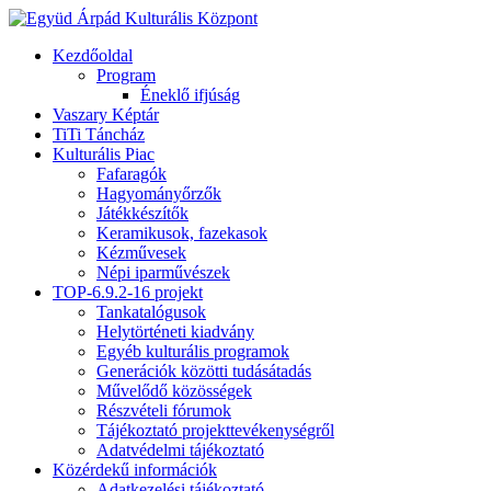
Kezdőoldal
Program
Éneklő ifjúság
Vaszary Képtár
TiTi Táncház
Kulturális Piac
Fafaragók
Hagyományőrzők
Játékkészítők
Keramikusok, fazekasok
Kézművesek
Népi iparművészek
TOP-6.9.2-16 projekt
Tankatalógusok
Helytörténeti kiadvány
Egyéb kulturális programok
Generációk közötti tudásátadás
Művelődő közösségek
Részvételi fórumok
Tájékoztató projekttevékenységről
Adatvédelmi tájékoztató
Közérdekű információk
Adatkezelési tájékoztató