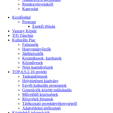
Rendezvényeinkről
Kapcsolat
Kezdőoldal
Program
Éneklő ifjúság
Vaszary Képtár
TiTi Táncház
Kulturális Piac
Fafaragók
Hagyományőrzők
Játékkészítők
Keramikusok, fazekasok
Kézművesek
Népi iparművészek
TOP-6.9.2-16 projekt
Tankatalógusok
Helytörténeti kiadvány
Egyéb kulturális programok
Generációk közötti tudásátadás
Művelődő közösségek
Részvételi fórumok
Tájékoztató projekttevékenységről
Adatvédelmi tájékoztató
Közérdekű információk