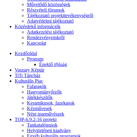
Művelődő közösségek
Részvételi fórumok
Tájékoztató projekttevékenységről
Adatvédelmi tájékoztató
Közérdekű információk
Adatkezelési tájékoztató
Rendezvényeinkről
Kapcsolat
Kezdőoldal
Program
Éneklő ifjúság
Vaszary Képtár
TiTi Táncház
Kulturális Piac
Fafaragók
Hagyományőrzők
Játékkészítők
Keramikusok, fazekasok
Kézművesek
Népi iparművészek
TOP-6.9.2-16 projekt
Tankatalógusok
Helytörténeti kiadvány
Egyéb kulturális programok