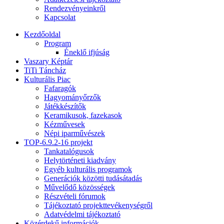
Rendezvényeinkről
Kapcsolat
Kezdőoldal
Program
Éneklő ifjúság
Vaszary Képtár
TiTi Táncház
Kulturális Piac
Fafaragók
Hagyományőrzők
Játékkészítők
Keramikusok, fazekasok
Kézművesek
Népi iparművészek
TOP-6.9.2-16 projekt
Tankatalógusok
Helytörténeti kiadvány
Egyéb kulturális programok
Generációk közötti tudásátadás
Művelődő közösségek
Részvételi fórumok
Tájékoztató projekttevékenységről
Adatvédelmi tájékoztató
Közérdekű információk