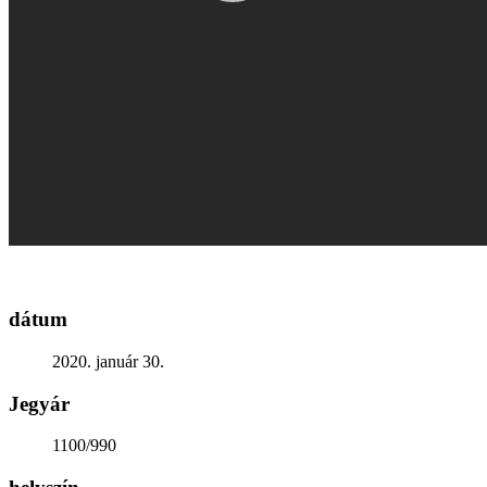
Generációk közötti tudásátadás
Művelődő közösségek
Részvételi fórumok
Tájékoztató projekttevékenységről
Adatvédelmi tájékoztató
Közérdekű információk
Adatkezelési tájékoztató
Rendezvényeinkről
Kapcsolat
dátum
2020. január 30.
Jegyár
1100/990