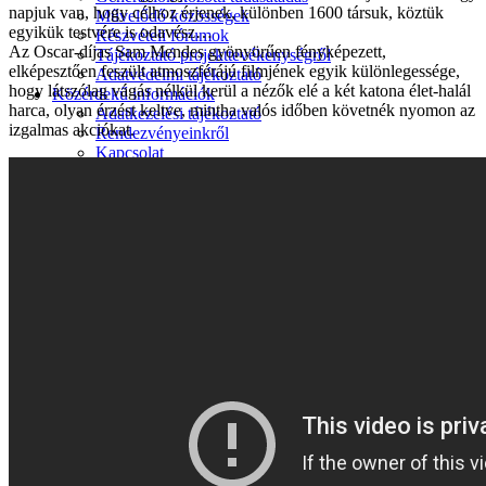
napjuk van, hogy célhoz érjenek, különben 1600 társuk, köztük
Művelődő közösségek
egyikük testvére is odavész…
Részvételi fórumok
Az Oscar-díjas Sam Mendes gyönyörűen fényképezett,
Tájékoztató projekttevékenységről
elképesztően feszült atmoszférájú filmjének egyik különlegessége,
Adatvédelmi tájékoztató
hogy látszólag vágás nélkül kerül a nézők elé a két katona élet-halál
Közérdekű információk
harca, olyan érzést keltve, mintha valós időben követnék nyomon az
Adatkezelési tájékoztató
izgalmas akciókat.
Rendezvényeinkről
Kapcsolat
Kezdőoldal
Program
Éneklő ifjúság
Vaszary Képtár
TiTi Táncház
Kulturális Piac
Fafaragók
Hagyományőrzők
Játékkészítők
Keramikusok, fazekasok
Kézművesek
Népi iparművészek
TOP-6.9.2-16 projekt
Tankatalógusok
Helytörténeti kiadvány
Egyéb kulturális programok