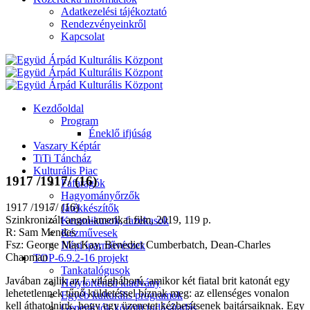
Adatkezelési tájékoztató
Rendezvényeinkről
Kapcsolat
Kezdőoldal
Program
Éneklő ifjúság
Vaszary Képtár
TiTi Táncház
Kulturális Piac
1917 /1917/ (16)
Fafaragók
Hagyományőrzők
1917 /1917/ (16)
Játékkészítők
Szinkronizált angol-amerikai film, 2019, 119 p.
Keramikusok, fazekasok
R: Sam Mendes
Kézművesek
Fsz: George MacKay, Benedict Cumberbatch, Dean-Charles
Népi iparművészek
Chapman
TOP-6.9.2-16 projekt
Tankatalógusok
Javában zajlik az I. világháború, amikor két fiatal brit katonát egy
Helytörténeti kiadvány
lehetetlennek tűnő küldetéssel bíznak meg: az ellenséges vonalon
Egyéb kulturális programok
kell áthatolniuk, hogy egy üzenetet kézbesítsenek bajtársaiknak. Egy
Generációk közötti tudásátadás