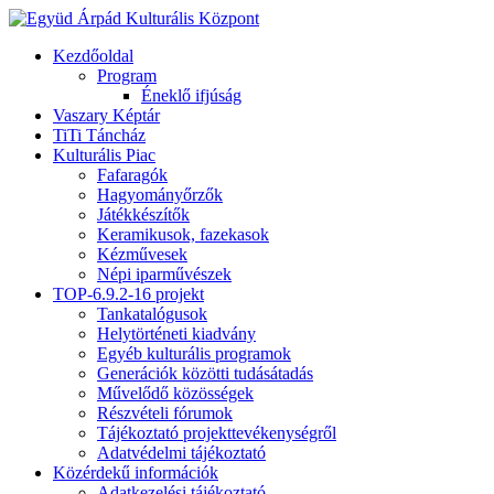
Kezdőoldal
Program
Éneklő ifjúság
Vaszary Képtár
TiTi Táncház
Kulturális Piac
Fafaragók
Hagyományőrzők
Játékkészítők
Keramikusok, fazekasok
Kézművesek
Népi iparművészek
TOP-6.9.2-16 projekt
Tankatalógusok
Helytörténeti kiadvány
Egyéb kulturális programok
Generációk közötti tudásátadás
Művelődő közösségek
Részvételi fórumok
Tájékoztató projekttevékenységről
Adatvédelmi tájékoztató
Közérdekű információk
Adatkezelési tájékoztató