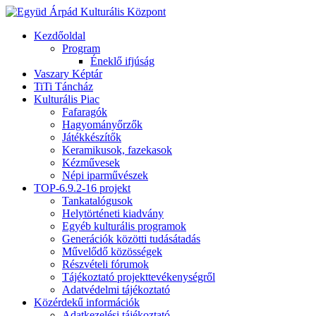
Kezdőoldal
Program
Éneklő ifjúság
Vaszary Képtár
TiTi Táncház
Kulturális Piac
Fafaragók
Hagyományőrzők
Játékkészítők
Keramikusok, fazekasok
Kézművesek
Népi iparművészek
TOP-6.9.2-16 projekt
Tankatalógusok
Helytörténeti kiadvány
Egyéb kulturális programok
Generációk közötti tudásátadás
Művelődő közösségek
Részvételi fórumok
Tájékoztató projekttevékenységről
Adatvédelmi tájékoztató
Közérdekű információk
Adatkezelési tájékoztató