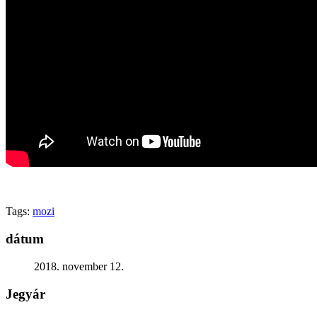
Generációk közötti tudásátadás
Művelődő közösségek
Részvételi fórumok
Tájékoztató projekttevékenységről
Adatvédelmi tájékoztató
Közérdekű információk
Adatkezelési tájékoztató
Rendezvényeinkről
Kapcsolat
Tags:
mozi
dátum
2018. november 12.
Jegyár