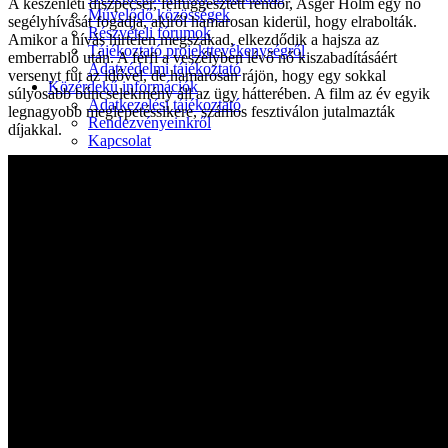
A készenléti diszpécser, felfüggesztett rendőr, Asger Holm egy nő
Művelődő közösségek
segélyhívását fogadja, akiről hamarosan kiderül, hogy elrabolták.
Részvételi fórumok
Amikor a hívás hirtelen megszakad, elkezdődik a hajsza az
Tájékoztató projekttevékenységről
emberrabló után. A férfi a veszélyben lévő nő kiszabadításáért
Adatvédelmi tájékoztató
versenyt fut az idővel, de hamarosan rájön, hogy egy sokkal
Közérdekű információk
súlyosabb bűncselekmény áll az ügy hátterében. A film az év egyik
Adatkezelési tájékoztató
legnagyobb meglepetéssikere, számos fesztiválon jutalmazták
Rendezvényeinkről
díjakkal.
Kapcsolat
Kezdőoldal
Program
Éneklő ifjúság
Vaszary Képtár
TiTi Táncház
Kulturális Piac
Fafaragók
Hagyományőrzők
Játékkészítők
Keramikusok, fazekasok
Kézművesek
Népi iparművészek
TOP-6.9.2-16 projekt
Tankatalógusok
Helytörténeti kiadvány
Egyéb kulturális programok