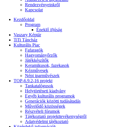
Rendezvényeinkről
Kapcsolat
Kezdőoldal
Program
Éneklő ifjúság
Vaszary Képtár
TiTi Táncház
Kulturális Piac
Fafaragók
Hagyományőrzők
Játékkészítők
Keramikusok, fazekasok
Kézművesek
Népi iparművészek
TOP-6.9.2-16 projekt
Tankatalógusok
Helytörténeti kiadvány
Egyéb kulturális programok
Generációk közötti tudásátadás
Művelődő közösségek
Részvételi fórumok
Tájékoztató projekttevékenységről
Adatvédelmi tájékoztató
Közérdekű információk