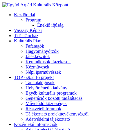
Kezdőoldal
Program
Éneklő ifjúság
Vaszary Képtár
TiTi Táncház
Kulturális Piac
Fafaragók
Hagyományőrzők
Játékkészítők
Keramikusok, fazekasok
Kézművesek
Népi iparművészek
TOP-6.9.2-16 projekt
Tankatalógusok
Helytörténeti kiadvány
Egyéb kulturális programok
Generációk közötti tudásátadás
Művelődő közösségek
Részvételi fórumok
Tájékoztató projekttevékenységről
Adatvédelmi tájékoztató
Közérdekű információk
Adatkezelési tájékoztató