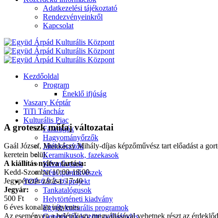
Adatkezelési tájékoztató
Rendezvényeinkről
Kapcsolat
Kezdőoldal
Program
Éneklő ifjúság
Vaszary Képtár
TiTi Táncház
Kulturális Piac
A groteszk műfaj változatai
Fafaragók
Hagyományőrzők
Gaál József, Munkácsy Mihály-díjas képzőművész tart előadást a gorte
Játékkészítők
keretein belül.
Keramikusok, fazekasok
A kiállítás nyitva tartása:
Kézművesek
Kedd-Szombat 10:00-18:00
Népi iparművészek
Jegypénztár zárása: 17:40
TOP-6.9.2-16 projekt
Jegyár:
Tankatalógusok
500 Ft
Helytörténeti kiadvány
6 éves kor alatt ingyenes
Egyéb kulturális programok
Az eseményen a belépőjegy megváltásával vehetnek részt az érdeklő
Generációk közötti tudásátadás