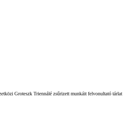
közi Groteszk Triennálé zsűrizett munkáit felvonultató tárlat