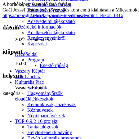
A borítóképen szereplő fotó forrása:
Művelődő közösségek
Gaál József festőművész Vezeklés kora című kiállításán a Műcsarno
Részvételi fórumok
https://orszagut.com/kepzomuveszet/maszk-mint-letikon-1316
Tájékoztató projekttevékenységről
Adatvédelmi tájékoztató
Közérdekű információk
dátum
Adatkezelési tájékoztató
Rendezvényeinkről
2022. szeptember 23.
Kapcsolat
időpont
Kezdőoldal
Program
16:00
Éneklő ifjúság
Vaszary Képtár
helyszín
TiTi Táncház
Kulturális Piac
Vaszary Képtár
Fafaragók
kategória
Hagyományőrzők
előadás
Játékkészítők
Keramikusok, fazekasok
Kézművesek
Népi iparművészek
TOP-6.9.2-16 projekt
Tankatalógusok
Helytörténeti kiadvány
Egyéb kulturális programok