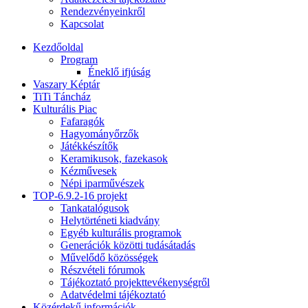
Rendezvényeinkről
Kapcsolat
Kezdőoldal
Program
Éneklő ifjúság
Vaszary Képtár
TiTi Táncház
Kulturális Piac
Fafaragók
Hagyományőrzők
Játékkészítők
Keramikusok, fazekasok
Kézművesek
Népi iparművészek
TOP-6.9.2-16 projekt
Tankatalógusok
Helytörténeti kiadvány
Egyéb kulturális programok
Generációk közötti tudásátadás
Művelődő közösségek
Részvételi fórumok
Tájékoztató projekttevékenységről
Adatvédelmi tájékoztató
Közérdekű információk