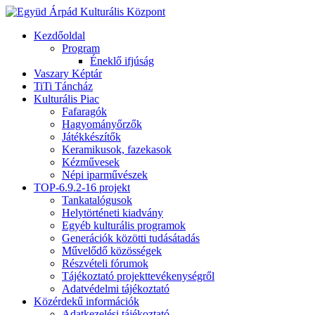
Kezdőoldal
Program
Éneklő ifjúság
Vaszary Képtár
TiTi Táncház
Kulturális Piac
Fafaragók
Hagyományőrzők
Játékkészítők
Keramikusok, fazekasok
Kézművesek
Népi iparművészek
TOP-6.9.2-16 projekt
Tankatalógusok
Helytörténeti kiadvány
Egyéb kulturális programok
Generációk közötti tudásátadás
Művelődő közösségek
Részvételi fórumok
Tájékoztató projekttevékenységről
Adatvédelmi tájékoztató
Közérdekű információk
Adatkezelési tájékoztató