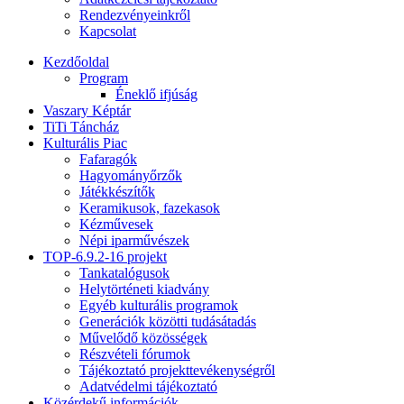
Rendezvényeinkről
Kapcsolat
Kezdőoldal
Program
Éneklő ifjúság
Vaszary Képtár
TiTi Táncház
Kulturális Piac
Fafaragók
Hagyományőrzők
Játékkészítők
Keramikusok, fazekasok
Kézművesek
Népi iparművészek
TOP-6.9.2-16 projekt
Tankatalógusok
Helytörténeti kiadvány
Egyéb kulturális programok
Generációk közötti tudásátadás
Művelődő közösségek
Részvételi fórumok
Tájékoztató projekttevékenységről
Adatvédelmi tájékoztató
Közérdekű információk