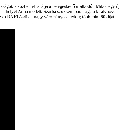
zágot, s közben el is látja a betegeskedő uralkodót. Mikor egy új
a a helyét Anna mellett. Szárba szökkent barátsága a királynővel
be és a BAFTA-díjak nagy várományosa, eddig több mint 80 díjat