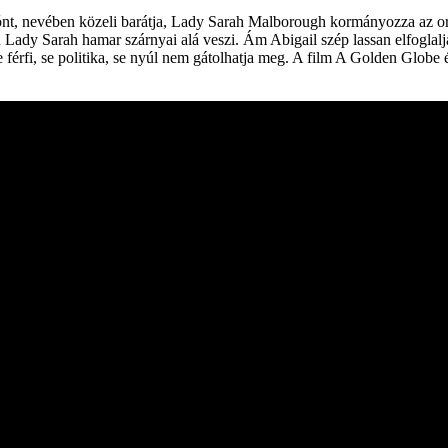
rónt, nevében közeli barátja, Lady Sarah Malborough kormányozza az ors
n Lady Sarah hamar szárnyai alá veszi. Ám Abigail szép lassan elfoglalj
 se férfi, se politika, se nyúl nem gátolhatja meg. A film A Golden Glo