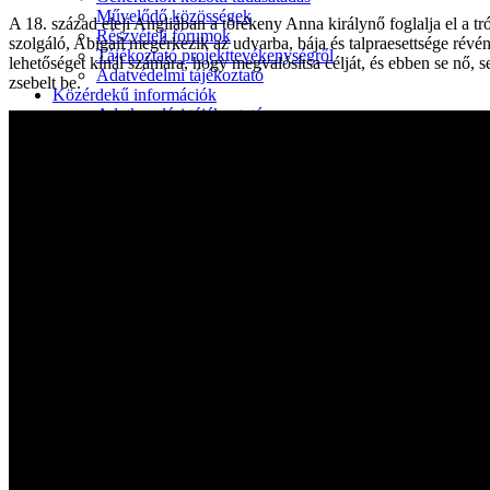
Művelődő közösségek
A 18. század eleji Angliában a törékeny Anna királynő foglalja el a t
Részvételi fórumok
szolgáló, Abigail megérkezik az udvarba, bája és talpraesettsége révé
Tájékoztató projekttevékenységről
lehetőséget kínál számára, hogy megvalósítsa célját, és ebben se nő,
Adatvédelmi tájékoztató
zsebelt be.
Közérdekű információk
Adatkezelési tájékoztató
Rendezvényeinkről
Kapcsolat
Kezdőoldal
Program
Éneklő ifjúság
Vaszary Képtár
TiTi Táncház
Kulturális Piac
Fafaragók
Hagyományőrzők
Játékkészítők
Keramikusok, fazekasok
Kézművesek
Népi iparművészek
TOP-6.9.2-16 projekt
Tankatalógusok
Helytörténeti kiadvány
Egyéb kulturális programok