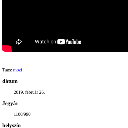
Generációk közötti tudásátadás
Művelődő közösségek
Részvételi fórumok
Tájékoztató projekttevékenységről
Adatvédelmi tájékoztató
Közérdekű információk
Adatkezelési tájékoztató
Rendezvényeinkről
Kapcsolat
Tags:
mozi
dátum
2019. február 26.
Jegyár
1100/990
helyszín