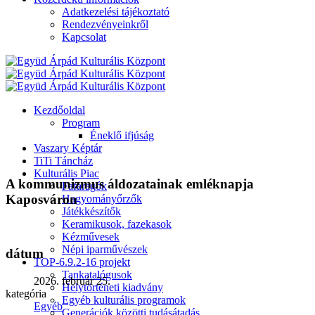
Adatkezelési tájékoztató
Rendezvényeinkről
Kapcsolat
Kezdőoldal
Program
Éneklő ifjúság
Vaszary Képtár
TiTi Táncház
Kulturális Piac
A kommunizmus áldozatainak emléknapja
Fafaragók
Kaposváron
Hagyományőrzők
Játékkészítők
Keramikusok, fazekasok
Kézművesek
Népi iparművészek
dátum
TOP-6.9.2-16 projekt
Tankatalógusok
2026. február 25.
Helytörténeti kiadvány
kategória
Egyéb kulturális programok
Egyéb
Generációk közötti tudásátadás