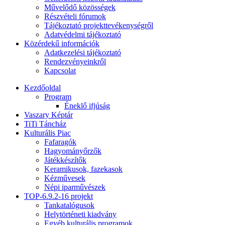
Művelődő közösségek
Részvételi fórumok
Tájékoztató projekttevékenységről
Adatvédelmi tájékoztató
Közérdekű információk
Adatkezelési tájékoztató
Rendezvényeinkről
Kapcsolat
Kezdőoldal
Program
Éneklő ifjúság
Vaszary Képtár
TiTi Táncház
Kulturális Piac
Fafaragók
Hagyományőrzők
Játékkészítők
Keramikusok, fazekasok
Kézművesek
Népi iparművészek
TOP-6.9.2-16 projekt
Tankatalógusok
Helytörténeti kiadvány
Egyéb kulturális programok