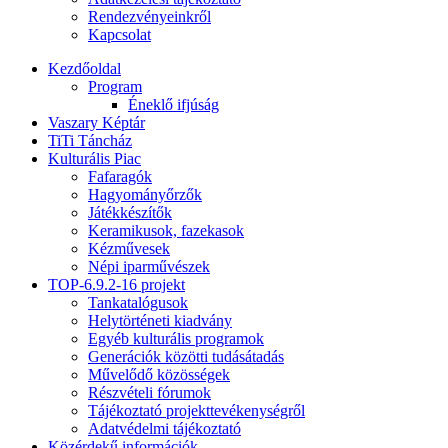
Rendezvényeinkről
Kapcsolat
Kezdőoldal
Program
Éneklő ifjúság
Vaszary Képtár
TiTi Táncház
Kulturális Piac
Fafaragók
Hagyományőrzők
Játékkészítők
Keramikusok, fazekasok
Kézművesek
Népi iparművészek
TOP-6.9.2-16 projekt
Tankatalógusok
Helytörténeti kiadvány
Egyéb kulturális programok
Generációk közötti tudásátadás
Művelődő közösségek
Részvételi fórumok
Tájékoztató projekttevékenységről
Adatvédelmi tájékoztató
Közérdekű információk