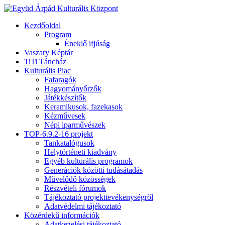
Kezdőoldal
Program
Éneklő ifjúság
Vaszary Képtár
TiTi Táncház
Kulturális Piac
Fafaragók
Hagyományőrzők
Játékkészítők
Keramikusok, fazekasok
Kézművesek
Népi iparművészek
TOP-6.9.2-16 projekt
Tankatalógusok
Helytörténeti kiadvány
Egyéb kulturális programok
Generációk közötti tudásátadás
Művelődő közösségek
Részvételi fórumok
Tájékoztató projekttevékenységről
Adatvédelmi tájékoztató
Közérdekű információk
Adatkezelési tájékoztató