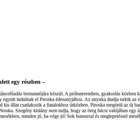
lett egy részben –
táncelőadás bemutatójára készül. A próbateremben, gyakorlás közben ka
így együtt indulnak el Piroska édesanyjához. Az anyuka átadja nekik az e
kis állat csatlakozik a fiatalokhoz útközben. Piroska megörül az új ba
 Piroska. Szegény kislány nem tudja, hogy az öreg bácsi valójában egy ál
mesékben, minden jó, ha vége jó! Sok humorral és meglepetéssel meséljü