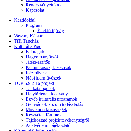
Rendezvényeinkről
Kapcsolat
Kezdőoldal
Program
Éneklő ifjúság
Vaszary Képtár
TiTi Táncház
Kulturális Piac
Fafaragók
Hagyományőrzők
Játékkészítők
Keramikusok, fazekasok
Kézművesek
Népi iparművészek
TOP-6.9.2-16 projekt
Tankatalógusok
Helytörténeti kiadvány
Egyéb kulturális programok
Generációk közötti tudásátadás
Művelődő közösségek
Részvételi fórumok
Tájékoztató projekttevékenységről
Adatvédelmi tájékoztató
Közérdekű információk