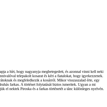
pja a hírt, hogy nagyanyja megbetegedett, és azonnal vinni kell neki
nnivalóval telepakolt kosarat és kéri a fiatalokat, hogy igyekezzenek.
rátoknak és megfeledkezik a kosárról. Mikor visszaszalad érte, egy
ruhás farkas. A történet folytatását biztos ismeritek. Ugyan a mi
k el nektek Piroska és a farkas történetét a tánc különleges nyelvén.