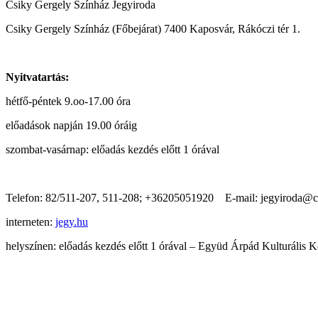
Csiky Gergely Színház Jegyiroda
Csiky Gergely Színház (Főbejárat) 7400 Kaposvár, Rákóczi tér 1.
Nyitvatartás:
hétfő-péntek 9.oo-17.00 óra
előadások napján 19.00 óráig
szombat-vasárnap: előadás kezdés előtt 1 órával
Telefon: 82/511-207, 511-208; +36205051920 E-mail: jegyiroda@c
interneten:
jegy.hu
helyszínen: előadás kezdés előtt 1 órával – Együd Árpád Kulturális 