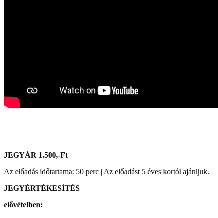
Generációk közötti tudásátadás
Művelődő közösségek
Részvételi fórumok
Tájékoztató projekttevékenységről
Adatvédelmi tájékoztató
Közérdekű információk
Adatkezelési tájékoztató
Rendezvényeinkről
Kapcsolat
JEGYÁR 1.500,-Ft
Az előadás időtartama: 50 perc | Az előadást 5 éves kortól ajánljuk.
JEGYÉRTÉKESÍTÉS
elővételben: