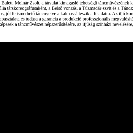
si Balett, Molnár Zsolt, a társulat kimagasló tehetségű táncművészének 
Júlia társkoreográfusaként, a Belső vonzás, a Tűzmadár-szvit és a Táncs
tos, jól felismerhető táncnyelve alkalmassá teszik a feladatra. Az ifjú k
asztalata és tudása a garancia a produkció professzionális megvalósít
pesek a táncművészet népszerűsítésére, az ifjúság színházi nevelésére, a