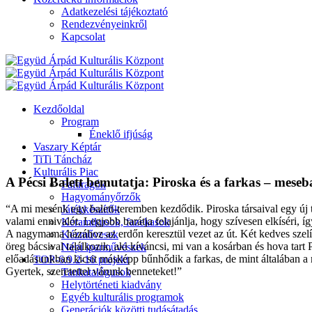
Adatkezelési tájékoztató
Rendezvényeinkről
Kapcsolat
Kezdőoldal
Program
Éneklő ifjúság
Vaszary Képtár
TiTi Táncház
Kulturális Piac
A Pécsi Balett bemutatja: Piroska és a farkas – meseba
Fafaragók
Hagyományőrzők
“A mi mesénk egy balett-teremben kezdődik. Piroska társaival egy új 
Játékkészítők
valami ennivalót. Legjobb barátja felajánlja, hogy szívesen elkíséri, 
Keramikusok, fazekasok
A nagymama házához az erdőn keresztül vezet az út. Két kedves szelíd 
Kézművesek
öreg bácsival találkozik, aki kíváncsi, mi van a kosárban és hova tart
Népi iparművészek
előadásunkban kicsit másképp bűnhődik a farkas, de mint általában a 
TOP-6.9.2-16 projekt
Gyertek, szeretettel várunk benneteket!”
Tankatalógusok
Helytörténeti kiadvány
Egyéb kulturális programok
Generációk közötti tudásátadás