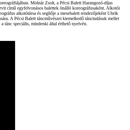
koreográfiájában. Molnár Zsolt, a Pécsi Balett Harangozó-díjas
zvit című egyfelvonásos balettek önálló koreográfusaként. Alkotói
oreográfus alkotótársa és segítője a mesebalett rendezőjeként Uhrik
ására. A Pécsi Balett táncművészei kiemelkedő tánctudásuk mellet
 tánc speciális, mindenki által érthető nyelvén.