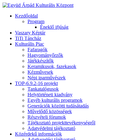
Kezdőoldal
Program
Éneklő ifjúság
Vaszary Képtár
TiTi Táncház
Kulturális Piac
Fafaragók
Hagyományőrzők
Játékkészítők
Keramikusok, fazekasok
Kézművesek
Népi iparművészek
TOP-6.9.2-16 projekt
Tankatalógusok
Helytörténeti kiadvány
Egyéb kulturális programok
Generációk közötti tudásátadás
Művelődő közösségek
Részvételi fórumok
Tájékoztató projekttevékenységről
Adatvédelmi tájékoztató
Közérdekű információk
Adatkezelési tájékoztató