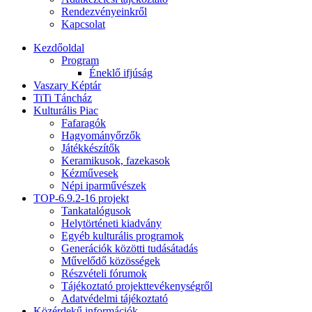
Rendezvényeinkről
Kapcsolat
Kezdőoldal
Program
Éneklő ifjúság
Vaszary Képtár
TiTi Táncház
Kulturális Piac
Fafaragók
Hagyományőrzők
Játékkészítők
Keramikusok, fazekasok
Kézművesek
Népi iparművészek
TOP-6.9.2-16 projekt
Tankatalógusok
Helytörténeti kiadvány
Egyéb kulturális programok
Generációk közötti tudásátadás
Művelődő közösségek
Részvételi fórumok
Tájékoztató projekttevékenységről
Adatvédelmi tájékoztató
Közérdekű információk