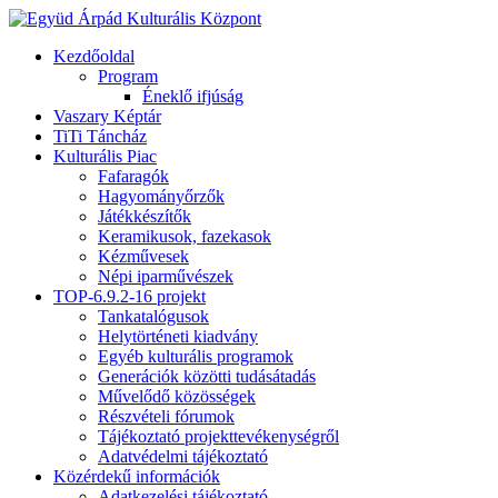
Kezdőoldal
Program
Éneklő ifjúság
Vaszary Képtár
TiTi Táncház
Kulturális Piac
Fafaragók
Hagyományőrzők
Játékkészítők
Keramikusok, fazekasok
Kézművesek
Népi iparművészek
TOP-6.9.2-16 projekt
Tankatalógusok
Helytörténeti kiadvány
Egyéb kulturális programok
Generációk közötti tudásátadás
Művelődő közösségek
Részvételi fórumok
Tájékoztató projekttevékenységről
Adatvédelmi tájékoztató
Közérdekű információk
Adatkezelési tájékoztató