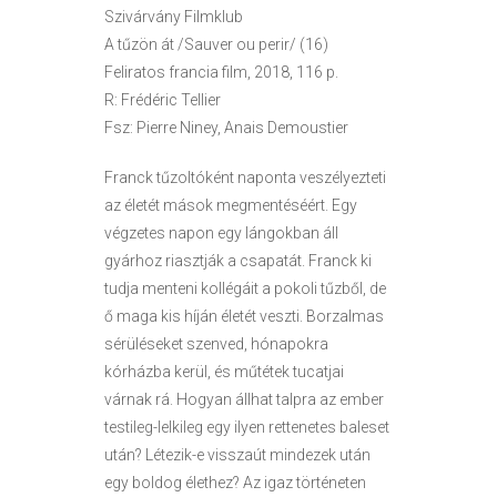
Szivárvány Filmklub
A tűzön át /Sauver ou perir/ (16)
Feliratos francia film, 2018, 116 p.
R: Frédéric Tellier
Fsz: Pierre Niney, Anais Demoustier
Franck tűzoltóként naponta veszélyezteti
az életét mások megmentéséért. Egy
végzetes napon egy lángokban áll
gyárhoz riasztják a csapatát. Franck ki
tudja menteni kollégáit a pokoli tűzből, de
ő maga kis híján életét veszti. Borzalmas
sérüléseket szenved, hónapokra
kórházba kerül, és műtétek tucatjai
várnak rá. Hogyan állhat talpra az ember
testileg-lelkileg egy ilyen rettenetes baleset
után? Létezik-e visszaút mindezek után
egy boldog élethez? Az igaz történeten