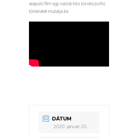
alapuló film egy valódi hős torokszorító
történetét mutatja be.
DÁTUM
2020. január 20.