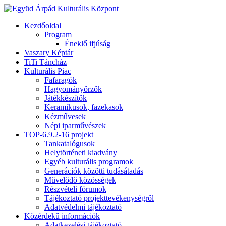
Kezdőoldal
Program
Éneklő ifjúság
Vaszary Képtár
TiTi Táncház
Kulturális Piac
Fafaragók
Hagyományőrzők
Játékkészítők
Keramikusok, fazekasok
Kézművesek
Népi iparművészek
TOP-6.9.2-16 projekt
Tankatalógusok
Helytörténeti kiadvány
Egyéb kulturális programok
Generációk közötti tudásátadás
Művelődő közösségek
Részvételi fórumok
Tájékoztató projekttevékenységről
Adatvédelmi tájékoztató
Közérdekű információk
Adatkezelési tájékoztató