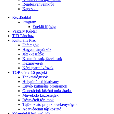
Rendezvényeinkről
Kapcsolat
Kezdőoldal
Program
Éneklő ifjúság
Vaszary Képtár
TiTi Táncház
Kulturális Piac
Fafaragók
Hagyományőrzők
Játékkészítők
Keramikusok, fazekasok
Kézművesek
Népi iparművészek
TOP-6.9.2-16 projekt
Tankatalógusok
Helytörténeti kiadvány
Egyéb kulturális programok
Generációk közötti tudásátadás
Művelődő közösségek
Részvételi fórumok
Tájékoztató projekttevékenységről
Adatvédelmi tájékoztató
Közérdekű információk