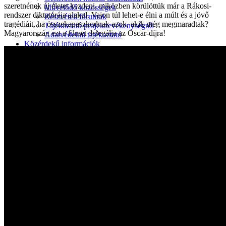
szeretnének új életet kezdeni, miközben körülöttük már a Rákosi-
Művelődő közösségek
rendszer diktatúrája alakul. Vajon túl lehet-e élni a múlt és a jövő
Részvételi fórumok
tragédiáit, ha összekapaszkodnak azok, akik még megmaradtak?
Tájékoztató projekttevékenységről
Magyarország ezt a filmet delegálja az Oscar-díjra!
Adatvédelmi tájékoztató
Közérdekű információk
Adatkezelési tájékoztató
Rendezvényeinkről
Kapcsolat
Kezdőoldal
Program
Éneklő ifjúság
Vaszary Képtár
TiTi Táncház
Kulturális Piac
Fafaragók
Hagyományőrzők
Játékkészítők
Keramikusok, fazekasok
Kézművesek
Népi iparművészek
TOP-6.9.2-16 projekt
Tankatalógusok
Helytörténeti kiadvány
Egyéb kulturális programok