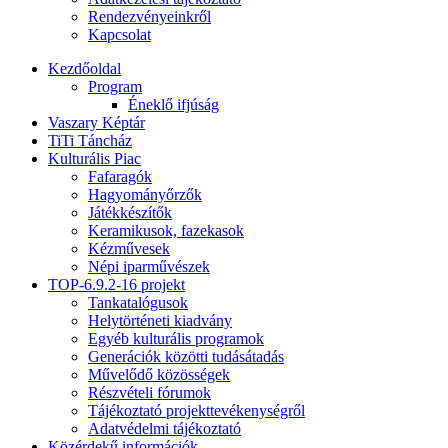
Rendezvényeinkről
Kapcsolat
Kezdőoldal
Program
Éneklő ifjúság
Vaszary Képtár
TiTi Táncház
Kulturális Piac
Fafaragók
Hagyományőrzők
Játékkészítők
Keramikusok, fazekasok
Kézművesek
Népi iparművészek
TOP-6.9.2-16 projekt
Tankatalógusok
Helytörténeti kiadvány
Egyéb kulturális programok
Generációk közötti tudásátadás
Művelődő közösségek
Részvételi fórumok
Tájékoztató projekttevékenységről
Adatvédelmi tájékoztató
Közérdekű információk