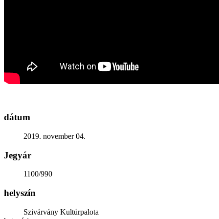
Generációk közötti tudásátadás
Művelődő közösségek
Részvételi fórumok
Tájékoztató projekttevékenységről
Adatvédelmi tájékoztató
Közérdekű információk
Adatkezelési tájékoztató
Rendezvényeinkről
Kapcsolat
dátum
2019. november 04.
Jegyár
1100/990
helyszín
Szivárvány Kultúrpalota