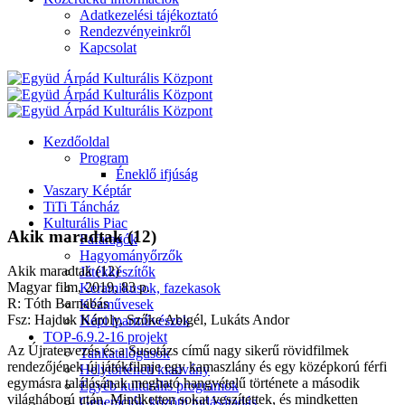
Adatkezelési tájékoztató
Rendezvényeinkről
Kapcsolat
Kezdőoldal
Program
Éneklő ifjúság
Vaszary Képtár
TiTi Táncház
Kulturális Piac
Akik maradtak (12)
Fafaragók
Hagyományőrzők
Akik maradtak (12)
Játékkészítők
Magyar film, 2019, 83 p.
Keramikusok, fazekasok
R: Tóth Barnabás
Kézművesek
Fsz: Hajduk Károly, Szőke Abigél, Lukáts Andor
Népi iparművészek
TOP-6.9.2-16 projekt
Az Újratervezés és a Susotázs című nagy sikerű rövidfilmek
Tankatalógusok
rendezőjének új játékfilmje egy kamaszlány és egy középkorú férfi
Helytörténeti kiadvány
egymásra találásának megható hangvételű története a második
Egyéb kulturális programok
világháború után. Mindketten sokat veszítettek, és mindketten
Generációk közötti tudásátadás