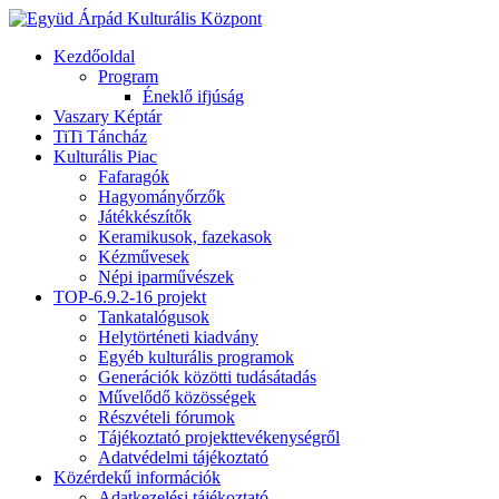
Kezdőoldal
Program
Éneklő ifjúság
Vaszary Képtár
TiTi Táncház
Kulturális Piac
Fafaragók
Hagyományőrzők
Játékkészítők
Keramikusok, fazekasok
Kézművesek
Népi iparművészek
TOP-6.9.2-16 projekt
Tankatalógusok
Helytörténeti kiadvány
Egyéb kulturális programok
Generációk közötti tudásátadás
Művelődő közösségek
Részvételi fórumok
Tájékoztató projekttevékenységről
Adatvédelmi tájékoztató
Közérdekű információk
Adatkezelési tájékoztató