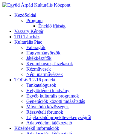
Kezdőoldal
Program
Éneklő ifjúság
Vaszary Képtár
TiTi Táncház
Kulturális Piac
Fafaragók
Hagyományőrzők
Játékkészítők
Keramikusok, fazekasok
Kézművesek
Népi iparművészek
TOP-6.9.2-16 projekt
Tankatalógusok
Helytörténeti kiadvány
Egyéb kulturális programok
Generációk közötti tudásátadás
Művelődő közösségek
Részvételi fórumok
Tájékoztató projekttevékenységről
Adatvédelmi tájékoztató
Közérdekű információk
Adatkezelési tájékoztató