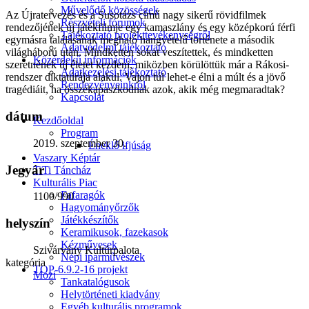
Művelődő közösségek
Az Újratervezés és a Susotázs című nagy sikerű rövidfilmek
Részvételi fórumok
rendezőjének új játékfilmje egy kamaszlány és egy középkorú férfi
Tájékoztató projekttevékenységről
egymásra találásának megható hangvételű története a második
Adatvédelmi tájékoztató
világháború után. Mindketten sokat veszítettek, és mindketten
Közérdekű információk
szeretnének új életet kezdeni, miközben körülöttük már a Rákosi-
Adatkezelési tájékoztató
rendszer diktatúrája alakul. Vajon túl lehet-e élni a múlt és a jövő
Rendezvényeinkről
tragédiáit, ha összekapaszkodnak azok, akik még megmaradtak?
Kapcsolat
dátum
Kezdőoldal
Program
2019. szeptember 30.
Éneklő ifjúság
Vaszary Képtár
Jegyár
TiTi Táncház
Kulturális Piac
Fafaragók
1100/990
Hagyományőrzők
Játékkészítők
helyszín
Keramikusok, fazekasok
Kézművesek
Szivárvány Kultúrpalota
Népi iparművészek
kategória
TOP-6.9.2-16 projekt
Mozi
Tankatalógusok
Helytörténeti kiadvány
Egyéb kulturális programok