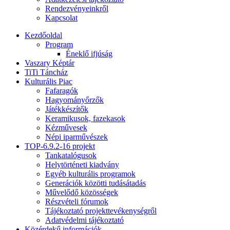
Rendezvényeinkről
Kapcsolat
Kezdőoldal
Program
Éneklő ifjúság
Vaszary Képtár
TiTi Táncház
Kulturális Piac
Fafaragók
Hagyományőrzők
Játékkészítők
Keramikusok, fazekasok
Kézművesek
Népi iparművészek
TOP-6.9.2-16 projekt
Tankatalógusok
Helytörténeti kiadvány
Egyéb kulturális programok
Generációk közötti tudásátadás
Művelődő közösségek
Részvételi fórumok
Tájékoztató projekttevékenységről
Adatvédelmi tájékoztató
Közérdekű információk