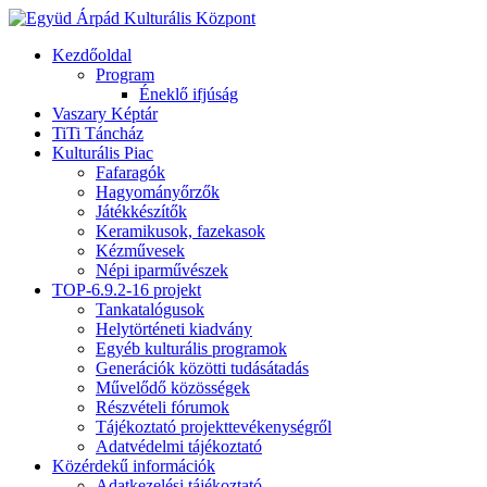
Kezdőoldal
Program
Éneklő ifjúság
Vaszary Képtár
TiTi Táncház
Kulturális Piac
Fafaragók
Hagyományőrzők
Játékkészítők
Keramikusok, fazekasok
Kézművesek
Népi iparművészek
TOP-6.9.2-16 projekt
Tankatalógusok
Helytörténeti kiadvány
Egyéb kulturális programok
Generációk közötti tudásátadás
Művelődő közösségek
Részvételi fórumok
Tájékoztató projekttevékenységről
Adatvédelmi tájékoztató
Közérdekű információk
Adatkezelési tájékoztató