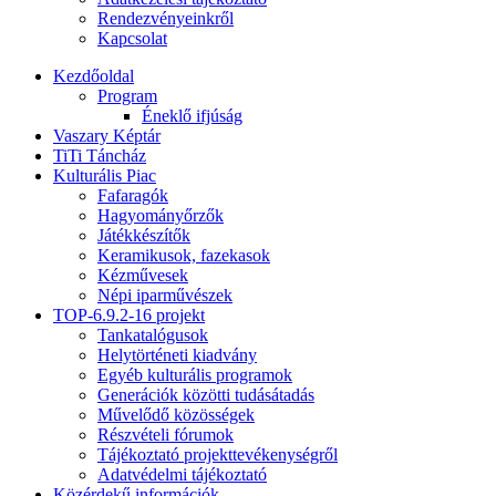
Rendezvényeinkről
Kapcsolat
Kezdőoldal
Program
Éneklő ifjúság
Vaszary Képtár
TiTi Táncház
Kulturális Piac
Fafaragók
Hagyományőrzők
Játékkészítők
Keramikusok, fazekasok
Kézművesek
Népi iparművészek
TOP-6.9.2-16 projekt
Tankatalógusok
Helytörténeti kiadvány
Egyéb kulturális programok
Generációk közötti tudásátadás
Művelődő közösségek
Részvételi fórumok
Tájékoztató projekttevékenységről
Adatvédelmi tájékoztató
Közérdekű információk