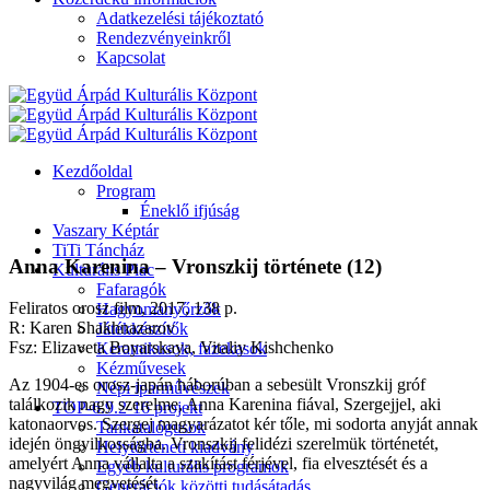
Adatkezelési tájékoztató
Rendezvényeinkről
Kapcsolat
Kezdőoldal
Program
Éneklő ifjúság
Vaszary Képtár
TiTi Táncház
Anna Karenina – Vronszkij története (12)
Kulturális Piac
Fafaragók
Feliratos orosz film, 2017, 138 p.
Hagyományőrzők
R: Karen Shakhnazarov
Játékkészítők
Fsz: Elizaveta Boyarskaya, Vitaliy Kishchenko
Keramikusok, fazekasok
Kézművesek
Az 1904-es orosz-japán háborúban a sebesült Vronszkij gróf
Népi iparművészek
találkozik nagy szerelme, Anna Karenina fiával, Szergejjel, aki
TOP-6.9.2-16 projekt
katonaorvos. Szergej magyarázatot kér tőle, mi sodorta anyját annak
Tankatalógusok
idején öngyilkosságba. Vronszkij felidézi szerelmük történetét,
Helytörténeti kiadvány
amelyért Anna vállalta a szakítást férjével, fia elvesztését és a
Egyéb kulturális programok
nagyvilág megvetését.
Generációk közötti tudásátadás