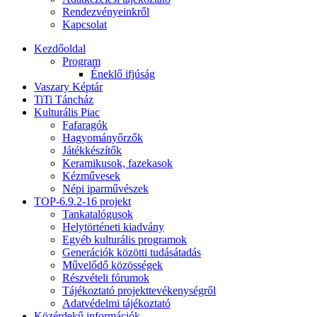
Rendezvényeinkről
Kapcsolat
Kezdőoldal
Program
Éneklő ifjúság
Vaszary Képtár
TiTi Táncház
Kulturális Piac
Fafaragók
Hagyományőrzők
Játékkészítők
Keramikusok, fazekasok
Kézművesek
Népi iparművészek
TOP-6.9.2-16 projekt
Tankatalógusok
Helytörténeti kiadvány
Egyéb kulturális programok
Generációk közötti tudásátadás
Művelődő közösségek
Részvételi fórumok
Tájékoztató projekttevékenységről
Adatvédelmi tájékoztató
Közérdekű információk