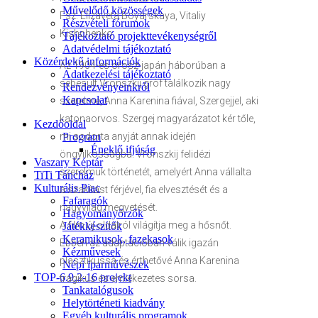
Művelődő közösségek
Fsz: Elizaveta Boyarskaya, Vitaliy
Részvételi fórumok
Kishchenko
Tájékoztató projekttevékenységről
Adatvédelmi tájékoztató
Közérdekű információk
Az 1904-es orosz-japán háborúban a
Adatkezelési tájékoztató
sebesült Vronszkij gróf találkozik nagy
Rendezvényeinkről
Kapcsolat
szerelme, Anna Karenina fiával, Szergejjel, aki
katonaorvos. Szergej magyarázatot kér tőle,
Kezdőoldal
mi sodorta anyját annak idején
Program
Éneklő ifjúság
öngyilkosságba. Vronszkij felidézi
Vaszary Képtár
szerelmük történetét, amelyért Anna vállalta
TiTi Táncház
Kulturális Piac
a szakítást férjével, fia elvesztését és a
Fafaragók
nagyvilág megvetését.
Hagyományőrzők
A film új oldalról világítja meg a hősnőt.
Játékkészítők
Keramikusok, fazekasok
Ebben az adaptációban válik igazán
Kézművesek
plasztikussá és érthetővé Anna Karenina
Népi iparművészek
TOP-6.9.2-16 projekt
tragikus és emlékezetes sorsa.
Tankatalógusok
Helytörténeti kiadvány
Egyéb kulturális programok