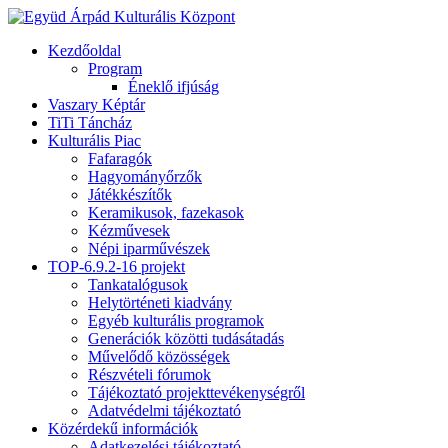
Kezdőoldal
Program
Éneklő ifjúság
Vaszary Képtár
TiTi Táncház
Kulturális Piac
Fafaragók
Hagyományőrzők
Játékkészítők
Keramikusok, fazekasok
Kézművesek
Népi iparművészek
TOP-6.9.2-16 projekt
Tankatalógusok
Helytörténeti kiadvány
Egyéb kulturális programok
Generációk közötti tudásátadás
Művelődő közösségek
Részvételi fórumok
Tájékoztató projekttevékenységről
Adatvédelmi tájékoztató
Közérdekű információk
Adatkezelési tájékoztató