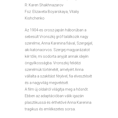
R: Karen Shakhnazarov
Fsz: Elizaveta Boyarskaya, Vitaliy
Kishchenko
Az 1904-es orosz-japán háborúban a
sebesült Vronszkij gróf találkozik nagy
szerelme, Anna Karenina fiával, Szergejjel,
aki katonaorvos. Szergej magyarázatot
kér tőle, mi sodorta anyját annak idején
öngyilkosságba. Vronszkij felidézi
szerelmük történetét, amelyért Anna
vállalta a szakítást férjével, fia elvesztését
és a nagyvilág megvetését.
A film új oldalról világítja meg a hősnőt.
Ebben az adaptációban válik igazán
plasztikussá és érthetővé Anna Karenina
tragikus és emlékezetes sorsa.