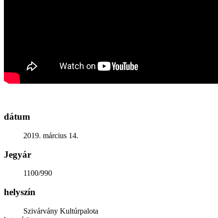
Generációk közötti tudásátadás
Művelődő közösségek
Részvételi fórumok
Tájékoztató projekttevékenységről
Adatvédelmi tájékoztató
Közérdekű információk
Adatkezelési tájékoztató
Rendezvényeinkről
Kapcsolat
dátum
2019. március 14.
Jegyár
1100/990
helyszín
Szivárvány Kultúrpalota