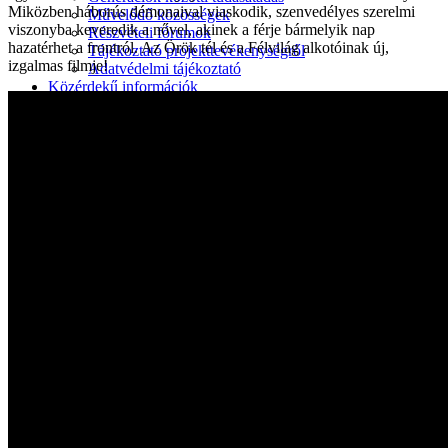
Miközben háborús démonaival viaskodik, szenvedélyes szerelmi
Művelődő közösségek
viszonyba keveredik a nővel, akinek a férje bármelyik nap
Részvételi fórumok
hazatérhet a frontról. Az Örök tél és a Félvilág alkotóinak új,
Tájékoztató projekttevékenységről
izgalmas filmje!
Adatvédelmi tájékoztató
Közérdekű információk
Adatkezelési tájékoztató
Rendezvényeinkről
Kapcsolat
Kezdőoldal
Program
Éneklő ifjúság
Vaszary Képtár
TiTi Táncház
Kulturális Piac
Fafaragók
Hagyományőrzők
Játékkészítők
Keramikusok, fazekasok
Kézművesek
Népi iparművészek
TOP-6.9.2-16 projekt
Tankatalógusok
Helytörténeti kiadvány
Egyéb kulturális programok