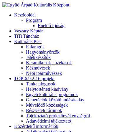
Kezdőoldal
Program
Éneklő ifjúság
Vaszary Képtár
TiTi Táncház
Kulturális Piac
Fafaragók
Hagyományőrzők
Játékkészítők
Keramikusok, fazekasok
Kézművesek
Népi iparművészek
TOP-6.9.2-16 projekt
Tankatalógusok
Helytörténeti kiadvány
Egyéb kulturális programok
Generációk közötti tudásátadás
Művelődő közösségek
Részvételi fórumok
Tájékoztató projekttevékenységről
Adatvédelmi tájékoztató
Közérdekű információk
Adatkezelési tájékoztató