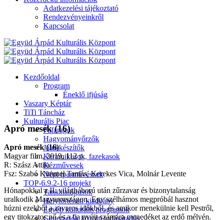
Adatkezelési tájékoztató
Rendezvényeinkről
Kapcsolat
Kezdőoldal
Program
Éneklő ifjúság
Vaszary Képtár
TiTi Táncház
Kulturális Piac
Apró mesék (16)
Fafaragók
Hagyományőrzők
Apró mesék (16)
Játékkészítők
Magyar film, 2019, 112 p.
Keramikusok, fazekasok
R: Szász Attila
Kézművesek
Fsz: Szabó Kimmel Tamás, Kerekes Vica, Molnár Levente
Népi iparművészek
TOP-6.9.2-16 projekt
Hónapokkal a II. világháború után zűrzavar és bizonytalanság
Tankatalógusok
uralkodik Magyarországon. Egy szélhámos megpróbál hasznot
Helytörténeti kiadvány
húzni ezekből a zavaros időkből, és amikor menekülnie kell Pestről,
Egyéb kulturális programok
egy titokzatos nő és a fia nyújt számára menedéket az erdő mélyén.
Generációk közötti tudásátadás