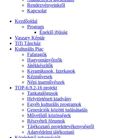
Rendezvényeinkről
Kapcsolat
Kezdőoldal
Program
Éneklő ifjúság
Vaszary Képtár
TiTi Táncház
Kulturális Piac
Fafaragók
Hagyományőrzők
Játékkészítők
Keramikusok, fazekasok
Kézművesek
Népi iparművészek
TOP-6.9.2-16 projekt
Tankatalógusok
Helytörténeti kiadvány
Egyéb kulturális programok
Generációk közötti tudásátadás
Művelődő közösségek
Részvételi fórumok
Tájékoztató projekttevékenységről
Adatvédelmi tájékoztató
Közérdekű információk