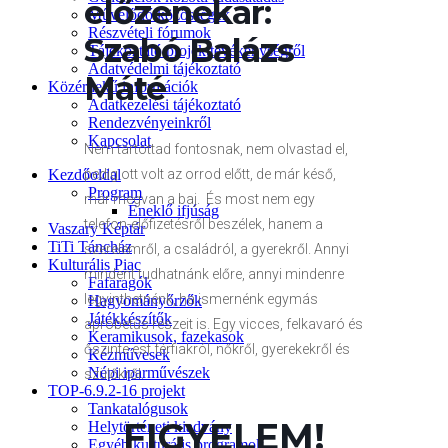
előzenekar:
Művelődő közösségek
Részvételi fórumok
Szabó Balázs
Tájékoztató projekttevékenységről
Adatvédelmi tájékoztató
Máté
Közérdekű információk
Adatkezelési tájékoztató
Rendezvényeinkről
Kapcsolat
Nem tartottad fontosnak, nem olvastad el,
Kezdőoldal
pedig ott volt az orrod előtt, de már késő,
Program
már megvan a baj. És most nem egy
Éneklő ifjúság
telefon-előfizetésről beszélek, hanem a
Vaszary Képtár
TiTi Táncház
szerelemről, a családról, a gyerekről. Annyi
Kulturális Piac
mindent tudhatnánk előre, annyi mindenre
Fafaragók
legyinthetnénk, ha ismernénk egymás
Hagyományőrzők
Játékkészítők
apróbetűs részeit is. Egy vicces, felkavaró és
Keramikusok, fazekasok
őszinte est férfiakról, nőkről, gyerekekről és
Kézművesek
Népi iparművészek
szülőkről.
TOP-6.9.2-16 projekt
Tankatalógusok
FIGYELEM!
Helytörténeti kiadvány
Egyéb kulturális programok