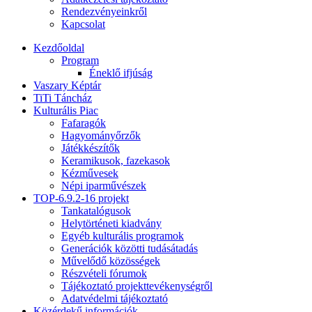
Rendezvényeinkről
Kapcsolat
Kezdőoldal
Program
Éneklő ifjúság
Vaszary Képtár
TiTi Táncház
Kulturális Piac
Fafaragók
Hagyományőrzők
Játékkészítők
Keramikusok, fazekasok
Kézművesek
Népi iparművészek
TOP-6.9.2-16 projekt
Tankatalógusok
Helytörténeti kiadvány
Egyéb kulturális programok
Generációk közötti tudásátadás
Művelődő közösségek
Részvételi fórumok
Tájékoztató projekttevékenységről
Adatvédelmi tájékoztató
Közérdekű információk