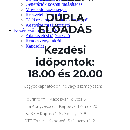
Generációk közötti tudásátadás
Művelődő közösségek
DUPLA
Részvételi fórumok
Tájékoztató projekttevékenységről
Adatvédelmi tájékoztató
ELŐADÁS
Közérdekű információk
Adatkezelési tájékoztató
Rendezvényeinkről
Kezdési
Kapcsolat
időpontok:
18.00 és 20.00
Jegyek kaphatók online vagy személyesen:
Tourinform – Kaposvár Fő utca 8.
Líra Könyvesbolt – Kaposvár Fő utca 20.
IBUSZ – Kaposvár Széchenyi tér 8.
OTP Travel – Kaposvár Széchenyi tér 2.