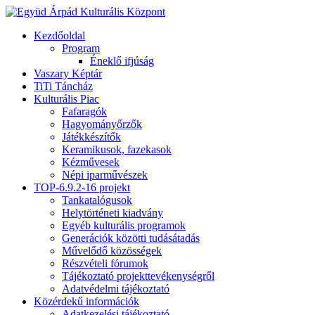
Kezdőoldal
Program
Éneklő ifjúság
Vaszary Képtár
TiTi Táncház
Kulturális Piac
Fafaragók
Hagyományőrzők
Játékkészítők
Keramikusok, fazekasok
Kézművesek
Népi iparművészek
TOP-6.9.2-16 projekt
Tankatalógusok
Helytörténeti kiadvány
Egyéb kulturális programok
Generációk közötti tudásátadás
Művelődő közösségek
Részvételi fórumok
Tájékoztató projekttevékenységről
Adatvédelmi tájékoztató
Közérdekű információk
Adatkezelési tájékoztató