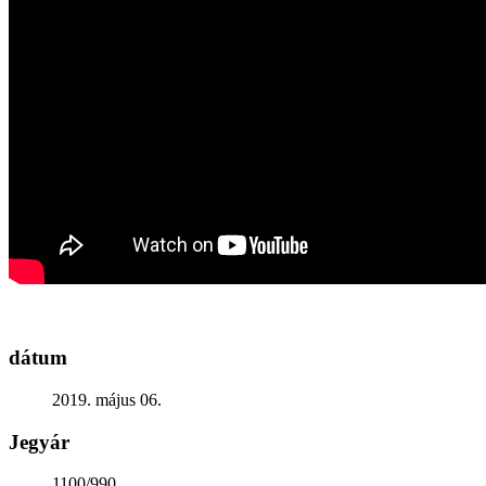
Generációk közötti tudásátadás
Művelődő közösségek
Részvételi fórumok
Tájékoztató projekttevékenységről
Adatvédelmi tájékoztató
Közérdekű információk
Adatkezelési tájékoztató
Rendezvényeinkről
Kapcsolat
dátum
2019. május 06.
Jegyár
1100/990