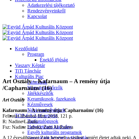
Adatkezelési tájékoztató
Rendezvényeinkről
Kapcsolat
Kezdőoldal
Program
Éneklő ifjúság
Vaszary Képtár
TiTi Táncház
Kulturális Piac
Art Osztály – Kafarnaum – A remény útja
Fafaragók
/Capharnaüm/ (16)
Hagyományőrzők
Játékkészítők
Keramikusok, fazekasok
Art Osztály
Kézművesek
Népi iparművészek
Kafarnaum – A remény útja /Capharnaüm/ (16)
TOP-6.9.2-16 projekt
Feliratos libanoni film, 2018, 121 p.
Tankatalógusok
R: Nadine Labaki
Helytörténeti kiadvány
Fsz: Nadine Labaki, Zain Al Rafeea
Egyéb kulturális programok
A 12 éves libanoni Zain bepereli a szüleit, amiért életet adtak neki. A
Generációk közötti tudásátadás