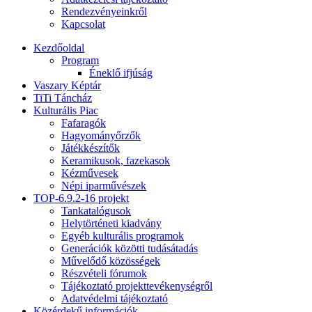
Rendezvényeinkről
Kapcsolat
Kezdőoldal
Program
Éneklő ifjúság
Vaszary Képtár
TiTi Táncház
Kulturális Piac
Fafaragók
Hagyományőrzők
Játékkészítők
Keramikusok, fazekasok
Kézművesek
Népi iparművészek
TOP-6.9.2-16 projekt
Tankatalógusok
Helytörténeti kiadvány
Egyéb kulturális programok
Generációk közötti tudásátadás
Művelődő közösségek
Részvételi fórumok
Tájékoztató projekttevékenységről
Adatvédelmi tájékoztató
Közérdekű információk