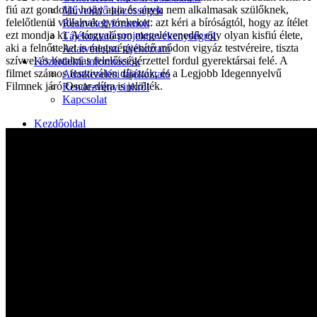
fiú azt gondolja, hogy apja és anyja nem alkalmasak szülőknek,
Művelődő közösségek
felelőtlenül vállalnak gyerekeket: azt kéri a bíróságtól, hogy az ítélet
Részvételi fórumok
ezt mondja ki. A tárgyaláson megelevenedik egy olyan kisfiú élete,
Tájékoztató projekttevékenységről
aki a felnőtteket is megszégyenítő módon vigyáz testvéreire, tiszta
Adatvédelmi tájékoztató
szívvel és hatalmas felelősségérzettel fordul gyerektársai felé. A
Közérdekű információk
filmet számos fesztiválon díjazták, és a Legjobb Idegennyelvű
Adatkezelési tájékoztató
Filmnek járó Oscar-díjra is jelölték.
Rendezvényeinkről
Kapcsolat
Kezdőoldal
Program
Éneklő ifjúság
Vaszary Képtár
TiTi Táncház
Kulturális Piac
Fafaragók
Hagyományőrzők
Játékkészítők
Keramikusok, fazekasok
Kézművesek
Népi iparművészek
TOP-6.9.2-16 projekt
Tankatalógusok
Helytörténeti kiadvány
Egyéb kulturális programok