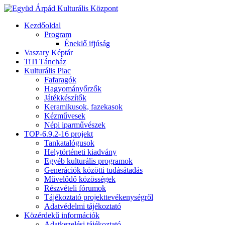
Kezdőoldal
Program
Éneklő ifjúság
Vaszary Képtár
TiTi Táncház
Kulturális Piac
Fafaragók
Hagyományőrzők
Játékkészítők
Keramikusok, fazekasok
Kézművesek
Népi iparművészek
TOP-6.9.2-16 projekt
Tankatalógusok
Helytörténeti kiadvány
Egyéb kulturális programok
Generációk közötti tudásátadás
Művelődő közösségek
Részvételi fórumok
Tájékoztató projekttevékenységről
Adatvédelmi tájékoztató
Közérdekű információk
Adatkezelési tájékoztató