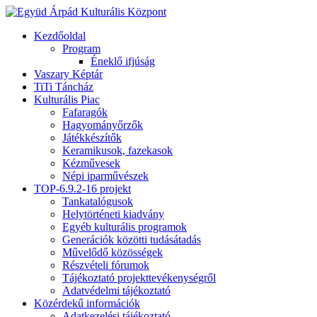
Kezdőoldal
Program
Éneklő ifjúság
Vaszary Képtár
TiTi Táncház
Kulturális Piac
Fafaragók
Hagyományőrzők
Játékkészítők
Keramikusok, fazekasok
Kézművesek
Népi iparművészek
TOP-6.9.2-16 projekt
Tankatalógusok
Helytörténeti kiadvány
Egyéb kulturális programok
Generációk közötti tudásátadás
Művelődő közösségek
Részvételi fórumok
Tájékoztató projekttevékenységről
Adatvédelmi tájékoztató
Közérdekű információk
Adatkezelési tájékoztató