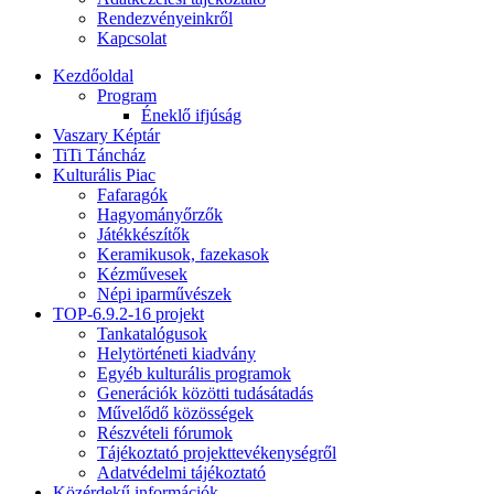
Rendezvényeinkről
Kapcsolat
Kezdőoldal
Program
Éneklő ifjúság
Vaszary Képtár
TiTi Táncház
Kulturális Piac
Fafaragók
Hagyományőrzők
Játékkészítők
Keramikusok, fazekasok
Kézművesek
Népi iparművészek
TOP-6.9.2-16 projekt
Tankatalógusok
Helytörténeti kiadvány
Egyéb kulturális programok
Generációk közötti tudásátadás
Művelődő közösségek
Részvételi fórumok
Tájékoztató projekttevékenységről
Adatvédelmi tájékoztató
Közérdekű információk