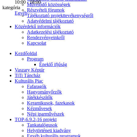
10:00 - 18:00
Művelődő közösségek
kategória
Részvételi fórumok
Egyéb
Tájékoztató projekttevékenységről
Adatvédelmi tájékoztató
Közérdekű információk
Adatkezelési tájékoztató
Rendezvényeinkről
Kapcsolat
Kezdőoldal
Program
Éneklő ifjúság
Vaszary Képtár
TiTi Táncház
Kulturális Piac
Fafaragók
Hagyományőrzők
Játékkészítők
Keramikusok, fazekasok
Kézművesek
Népi iparművészek
TOP-6.9.2-16 projekt
Tankatalógusok
Helytörténeti kiadvány
Egyéb kulturális programok