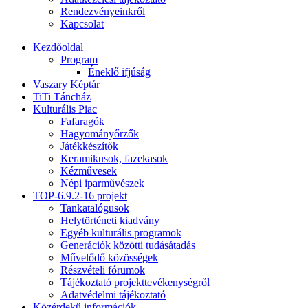
Rendezvényeinkről
Kapcsolat
Kezdőoldal
Program
Éneklő ifjúság
Vaszary Képtár
TiTi Táncház
Kulturális Piac
Fafaragók
Hagyományőrzők
Játékkészítők
Keramikusok, fazekasok
Kézművesek
Népi iparművészek
TOP-6.9.2-16 projekt
Tankatalógusok
Helytörténeti kiadvány
Egyéb kulturális programok
Generációk közötti tudásátadás
Művelődő közösségek
Részvételi fórumok
Tájékoztató projekttevékenységről
Adatvédelmi tájékoztató
Közérdekű információk