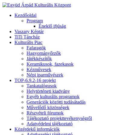
Kezdőoldal
Program
Éneklő ifjúság
Vaszary Képtár
TiTi Táncház
Kulturális Piac
Fafaragók
Hagyományőrzők
Játékkészítők
Keramikusok, fazekasok
Kézművesek
Népi iparművészek
TOP-6.9.2-16 projekt
Tankatalógusok
Helytörténeti kiadvány
Egyéb kulturális programok
Generációk közötti tudásátadás
Művelődő közösségek
Részvételi fórumok
Tájékoztató projekttevékenységről
Adatvédelmi tájékoztató
Közérdekű információk
Adatkezelési tájékoztató