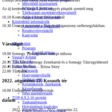
Ünnepi beszédet mond Szita Károly polgármester
Művelődő közösségek
Részvételi fórumok
Az új kenyeret Varga László megyés püspök szenteli meg
Tájékoztató projekttevékenységről
Adatvédelmi tájékoztató
10.10 Koszorúzás a Szent István-kútnál
Közérdekű információk
10.30 Ünnepi szentmise a Nagyboldogasszony-székesegyházban.
Adatkezelési tájékoztató
Rendezvényeinkről
Kapcsolat
Városliget
Kezdőoldal
Program
Éneklő ifjúság
19.00 Somogy Táncegyüttes ünnepi műsora
Vaszary Képtár
TiTi Táncház
20.15 Táncház a Somogy Zenekarral és a Somogy Táncegyüttessel
Kulturális Piac
20.45 Urban Verbunk – Rózsa Story
Fafaragók
22.00 Tűzijáték
Hagyományőrzők
Játékkészítők
2022. augusztus 22. Kossuth tér
Keramikusok, fazekasok
Kézművesek
10.00 Ünnepélyes zászlólevonás
Népi iparművészek
TOP-6.9.2-16 projekt
dátum
Tankatalógusok
Helytörténeti kiadvány
2022. augusztus 20.
- 2022. augusztus 22.
Egyéb kulturális programok