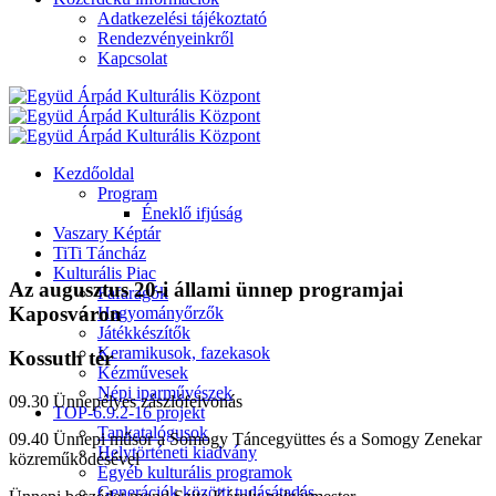
Adatkezelési tájékoztató
Rendezvényeinkről
Kapcsolat
Kezdőoldal
Program
Éneklő ifjúság
Vaszary Képtár
TiTi Táncház
Kulturális Piac
Az augusztus 20-i állami ünnep programjai
Fafaragók
Kaposváron
Hagyományőrzők
Játékkészítők
Keramikusok, fazekasok
Kossuth tér
Kézművesek
Népi iparművészek
09.30 Ünnepélyes zászlófelvonás
TOP-6.9.2-16 projekt
Tankatalógusok
09.40 Ünnepi műsor a Somogy Táncegyüttes és a Somogy Zenekar
Helytörténeti kiadvány
közreműködésével
Egyéb kulturális programok
Generációk közötti tudásátadás