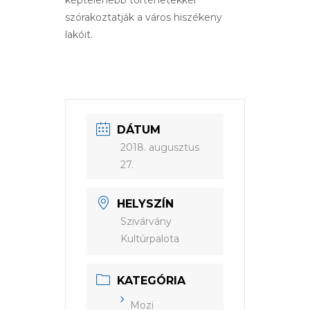
képtelenebb történetekkel
szórakoztatják a város hiszékeny
lakóit.
DÁTUM
2018. augusztus
27.
HELYSZÍN
Szivárvány
Kultúrpalota
KATEGÓRIA
Mozi