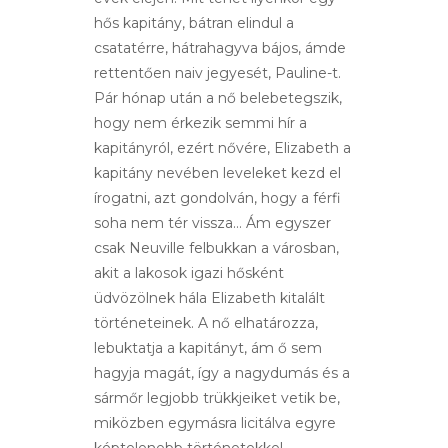
hős kapitány, bátran elindul a
csatatérre, hátrahagyva bájos, ámde
rettentően naiv jegyesét, Pauline-t.
Pár hónap után a nő belebetegszik,
hogy nem érkezik semmi hír a
kapitányról, ezért nővére, Elizabeth a
kapitány nevében leveleket kezd el
írogatni, azt gondolván, hogy a férfi
soha nem tér vissza… Ám egyszer
csak Neuville felbukkan a városban,
akit a lakosok igazi hősként
üdvözölnek hála Elizabeth kitalált
történeteinek. A nő elhatározza,
lebuktatja a kapitányt, ám ő sem
hagyja magát, így a nagydumás és a
sármőr legjobb trükkjeiket vetik be,
miközben egymásra licitálva egyre