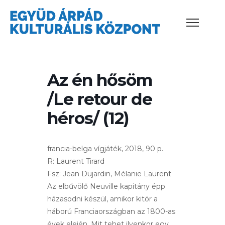
Az én hősöm
/Le retour de
héros/ (12)
francia-belga vígjáték, 2018, 90 p.
R: Laurent Tirard
Fsz: Jean Dujardin, Mélanie Laurent
Az elbűvölő Neuville kapitány épp
házasodni készül, amikor kitör a
háború Franciaországban az 1800-as
évek elején. Mit tehet ilyenkor egy