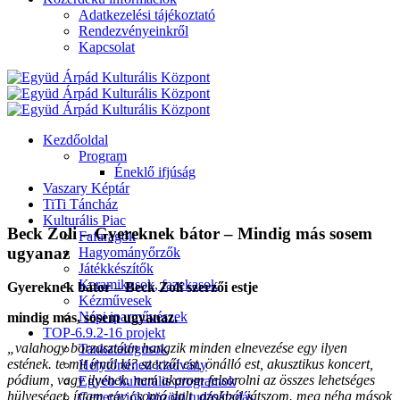
Adatkezelési tájékoztató
Rendezvényeinkről
Kapcsolat
Kezdőoldal
Program
Éneklő ifjúság
Vaszary Képtár
TiTi Táncház
Kulturális Piac
Beck Zoli – Gyereknek bátor – Mindig más sosem
Fafaragók
ugyanaz
Hagyományőrzők
Játékkészítők
Keramikusok, fazekasok
Gyereknek bátor – Beck Zoli szerzői estje
Kézművesek
Népi iparművészek
mindig más, sosem ugyanaz.
TOP-6.9.2-16 projekt
„valahogy borzasztóan hangzik minden elnevezése egy ilyen
Tankatalógusok
estének. te mit írnál ki? szerzői est, önálló est, akusztikus koncert,
Helytörténeti kiadvány
pódium, vagy ilyenek. nem akarom felsorolni az összes lehetséges
Egyéb kulturális programok
hülyeséget. írtam egy csomó dalt, azokból játszom. meg néha mások
Generációk közötti tudásátadás