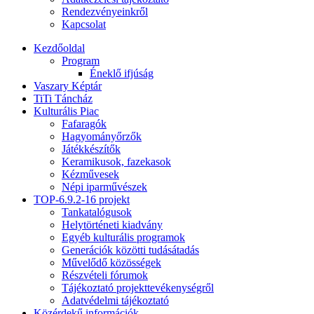
Rendezvényeinkről
Kapcsolat
Kezdőoldal
Program
Éneklő ifjúság
Vaszary Képtár
TiTi Táncház
Kulturális Piac
Fafaragók
Hagyományőrzők
Játékkészítők
Keramikusok, fazekasok
Kézművesek
Népi iparművészek
TOP-6.9.2-16 projekt
Tankatalógusok
Helytörténeti kiadvány
Egyéb kulturális programok
Generációk közötti tudásátadás
Művelődő közösségek
Részvételi fórumok
Tájékoztató projekttevékenységről
Adatvédelmi tájékoztató
Közérdekű információk