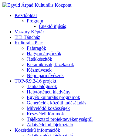
Kezdőoldal
Program
Éneklő ifjúság
Vaszary Képtár
TiTi Táncház
Kulturális Piac
Fafaragók
Hagyományőrzők
Játékkészítők
Keramikusok, fazekasok
Kézművesek
Népi iparművészek
TOP-6.9.2-16 projekt
Tankatalógusok
Helytörténeti kiadvány
Egyéb kulturális programok
Generációk közötti tudásátadás
Művelődő közösségek
Részvételi fórumok
Tájékoztató projekttevékenységről
Adatvédelmi tájékoztató
Közérdekű információk
Adatkezelési tájékoztató