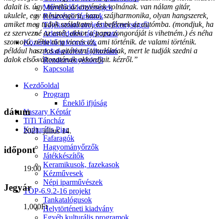
dalait is. úgy, mintha az enyémek volnának. van nálam gitár,
Művelődő közösségek
ukulele, egy minizongora, kazu, szájharmonika, olyan hangszerek,
Részvételi fórumok
amiket meg tudok szólaltatni, és beférnek az autómba. (mondjuk, ha
Tájékoztató projekttevékenységről
ez szervezné az estét, akkor a papa zongoráját is vihetném.) és néha
Adatvédelmi tájékoztató
szomorú, néha meg vicces az, ami történik. de valami történik.
Közérdekű információk
például hasznos a gitározni tanulóknak, mert le tudják szedni a
Adatkezelési tájékoztató
dalok első változatának akkordjait. kézről.”
Rendezvényeinkről
Kapcsolat
Kezdőoldal
Program
Éneklő ifjúság
dátum
Vaszary Képtár
TiTi Táncház
Kulturális Piac
2021. július 14.
Fafaragók
Hagyományőrzők
időpont
Játékkészítők
Keramikusok, fazekasok
19:00
Kézművesek
Népi iparművészek
Jegyár
TOP-6.9.2-16 projekt
Tankatalógusok
1,000Ft
Helytörténeti kiadvány
Egyéb kulturális programok