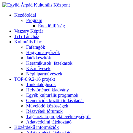
Kezdőoldal
Program
Éneklő ifjúság
Vaszary Képtár
TiTi Táncház
Kulturális Piac
Fafaragók
Hagyományőrzők
Játékkészítők
Keramikusok, fazekasok
Kézművesek
Népi iparművészek
TOP-6.9.2-16 projekt
Tankatalógusok
Helytörténeti kiadvány
Egyéb kulturális programok
Generációk közötti tudásátadás
Művelődő közösségek
Részvételi fórumok
Tájékoztató projekttevékenységről
Adatvédelmi tájékoztató
Közérdekű információk
Adatkezelési tájékoztató