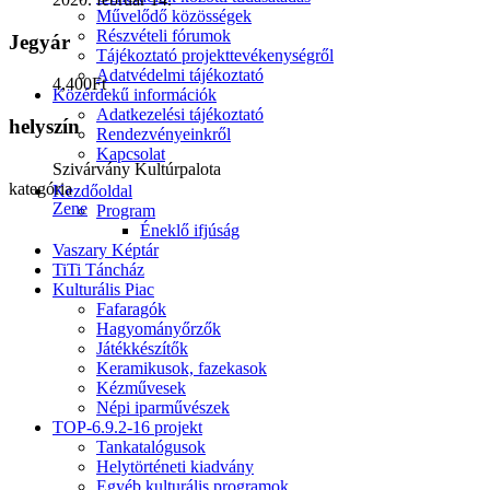
Művelődő közösségek
Részvételi fórumok
Jegyár
Tájékoztató projekttevékenységről
Adatvédelmi tájékoztató
4,400Ft
Közérdekű információk
Adatkezelési tájékoztató
helyszín
Rendezvényeinkről
Kapcsolat
Szivárvány Kultúrpalota
kategória
Kezdőoldal
Zene
Program
Éneklő ifjúság
Vaszary Képtár
TiTi Táncház
Kulturális Piac
Fafaragók
Hagyományőrzők
Játékkészítők
Keramikusok, fazekasok
Kézművesek
Népi iparművészek
TOP-6.9.2-16 projekt
Tankatalógusok
Helytörténeti kiadvány
Egyéb kulturális programok