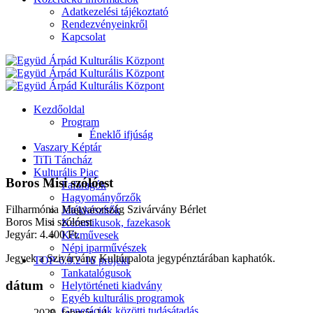
Adatkezelési tájékoztató
Rendezvényeinkről
Kapcsolat
Kezdőoldal
Program
Éneklő ifjúság
Vaszary Képtár
TiTi Táncház
Kulturális Piac
Boros Misi szólóest
Fafaragók
Hagyományőrzők
Filharmónia Magyarország Szivárvány Bérlet
Játékkészítők
Boros Misi szólóest
Keramikusok, fazekasok
Jegyár: 4.400 Ft.
Kézművesek
Népi iparművészek
Jegyek a Szivárvány Kultúrpalota jegypénztárában kaphatók.
TOP-6.9.2-16 projekt
Tankatalógusok
dátum
Helytörténeti kiadvány
Egyéb kulturális programok
Generációk közötti tudásátadás
2020. február 14.