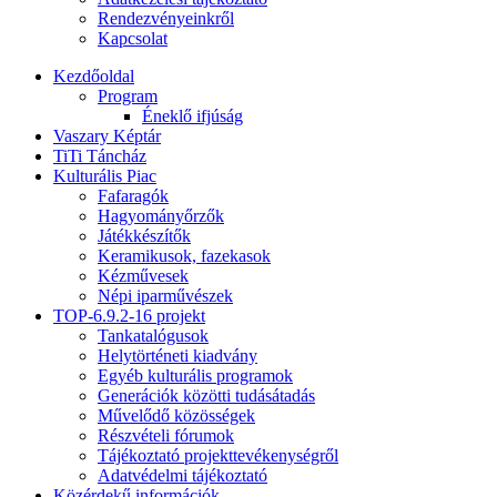
Rendezvényeinkről
Kapcsolat
Kezdőoldal
Program
Éneklő ifjúság
Vaszary Képtár
TiTi Táncház
Kulturális Piac
Fafaragók
Hagyományőrzők
Játékkészítők
Keramikusok, fazekasok
Kézművesek
Népi iparművészek
TOP-6.9.2-16 projekt
Tankatalógusok
Helytörténeti kiadvány
Egyéb kulturális programok
Generációk közötti tudásátadás
Művelődő közösségek
Részvételi fórumok
Tájékoztató projekttevékenységről
Adatvédelmi tájékoztató
Közérdekű információk