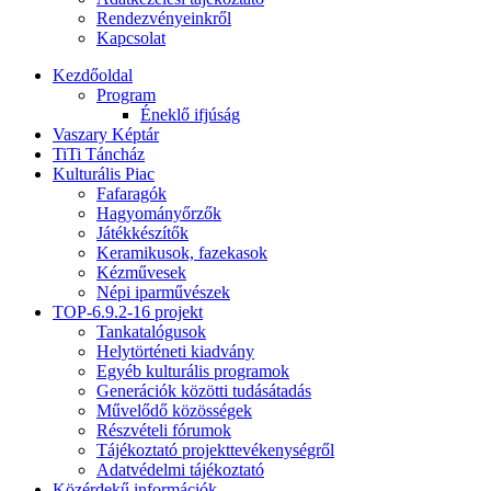
Rendezvényeinkről
Kapcsolat
Kezdőoldal
Program
Éneklő ifjúság
Vaszary Képtár
TiTi Táncház
Kulturális Piac
Fafaragók
Hagyományőrzők
Játékkészítők
Keramikusok, fazekasok
Kézművesek
Népi iparművészek
TOP-6.9.2-16 projekt
Tankatalógusok
Helytörténeti kiadvány
Egyéb kulturális programok
Generációk közötti tudásátadás
Művelődő közösségek
Részvételi fórumok
Tájékoztató projekttevékenységről
Adatvédelmi tájékoztató
Közérdekű információk