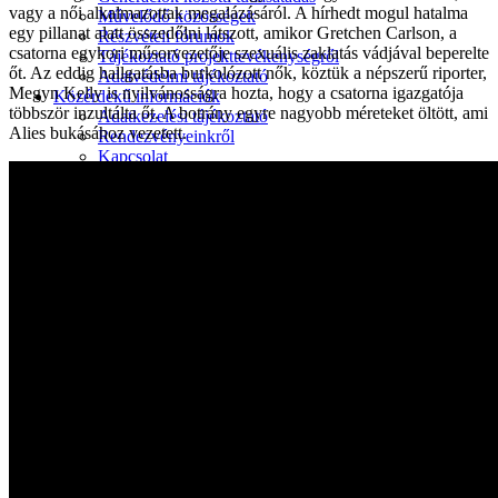
vagy a női alkalmazottak megalázásáról. A hírhedt mogul hatalma
Művelődő közösségek
egy pillanat alatt összedőlni látszott, amikor Gretchen Carlson, a
Részvételi fórumok
csatorna egykori műsorvezetője szexuális zaklatás vádjával beperelte
Tájékoztató projekttevékenységről
őt. Az eddig hallgatásba burkolózott nők, köztük a népszerű riporter,
Adatvédelmi tájékoztató
Megyn Kelly is nyilvánosságra hozta, hogy a csatorna igazgatója
Közérdekű információk
többször inzultálta őt. A botrány egyre nagyobb méreteket öltött, ami
Adatkezelési tájékoztató
Alies bukásához vezetett.
Rendezvényeinkről
Kapcsolat
Kezdőoldal
Program
Éneklő ifjúság
Vaszary Képtár
TiTi Táncház
Kulturális Piac
Fafaragók
Hagyományőrzők
Játékkészítők
Keramikusok, fazekasok
Kézművesek
Népi iparművészek
TOP-6.9.2-16 projekt
Tankatalógusok
Helytörténeti kiadvány
Egyéb kulturális programok