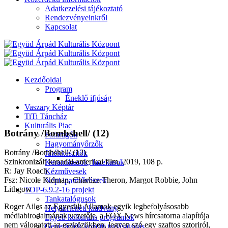
Adatkezelési tájékoztató
Rendezvényeinkről
Kapcsolat
Kezdőoldal
Program
Éneklő ifjúság
Vaszary Képtár
TiTi Táncház
Kulturális Piac
Botrány /Bombshell/ (12)
Fafaragók
Hagyományőrzők
Botrány /Bombshell/ (12)
Játékkészítők
Szinkronizált kanadai-amerikai film, 2019, 108 p.
Keramikusok, fazekasok
R: Jay Roach
Kézművesek
Fsz: Nicole Kidman, Charlize Theron, Margot Robbie, John
Népi iparművészek
Lithgow
TOP-6.9.2-16 projekt
Tankatalógusok
Roger Ailes az Egyesült Államok egyik legbefolyásosabb
Helytörténeti kiadvány
médiabirodalmának vezetője, a FOX News hírcsatorna alapítója
Egyéb kulturális programok
nem válogatott az eszközökben, legyen szó egy szaftos sztoriról,
Generációk közötti tudásátadás