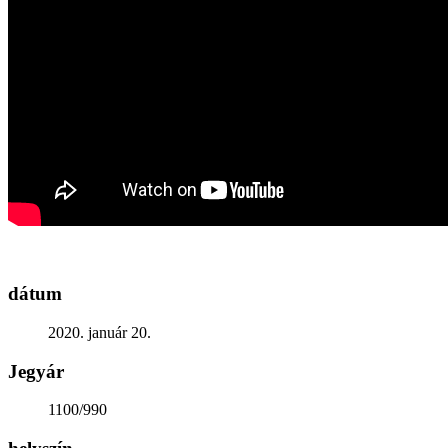
Generációk közötti tudásátadás
Művelődő közösségek
Részvételi fórumok
Tájékoztató projekttevékenységről
Adatvédelmi tájékoztató
Közérdekű információk
Adatkezelési tájékoztató
Rendezvényeinkről
Kapcsolat
dátum
2020. január 20.
Jegyár
1100/990