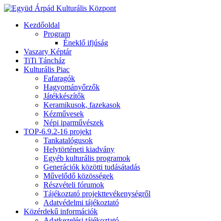
Kezdőoldal
Program
Éneklő ifjúság
Vaszary Képtár
TiTi Táncház
Kulturális Piac
Fafaragók
Hagyományőrzők
Játékkészítők
Keramikusok, fazekasok
Kézművesek
Népi iparművészek
TOP-6.9.2-16 projekt
Tankatalógusok
Helytörténeti kiadvány
Egyéb kulturális programok
Generációk közötti tudásátadás
Művelődő közösségek
Részvételi fórumok
Tájékoztató projekttevékenységről
Adatvédelmi tájékoztató
Közérdekű információk
Adatkezelési tájékoztató