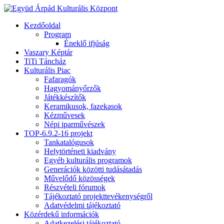
Kezdőoldal
Program
Éneklő ifjúság
Vaszary Képtár
TiTi Táncház
Kulturális Piac
Fafaragók
Hagyományőrzők
Játékkészítők
Keramikusok, fazekasok
Kézművesek
Népi iparművészek
TOP-6.9.2-16 projekt
Tankatalógusok
Helytörténeti kiadvány
Egyéb kulturális programok
Generációk közötti tudásátadás
Művelődő közösségek
Részvételi fórumok
Tájékoztató projekttevékenységről
Adatvédelmi tájékoztató
Közérdekű információk
Adatkezelési tájékoztató