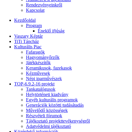
Rendezvényeinkről
Kapcsolat
Kezdőoldal
Program
Éneklő ifjúság
Vaszary Képtár
TiTi Táncház
Kulturális Piac
Fafaragók
Hagyományőrzők
Játékkészítők
Keramikusok, fazekasok
Kézművesek
Népi iparművészek
TOP-6.9.2-16 projekt
Tankatalógusok
Helytörténeti kiadvány
Egyéb kulturális programok
Generációk közötti tudásátadás
Művelődő közösségek
Részvételi fórumok
Tájékoztató projekttevékenységről
Adatvédelmi tájékoztató
Közérdekű információk