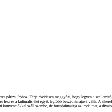
es párizsi íróhoz. Férje rövidesen meggyőzi, hogy legyen a szellemírója,
ler lesz és a kulturális élet egyik legfőbb beszédtémájává válik. A si
mi konvenciókkal száll szembe, de forradalmasítja az irodalmat, a divatot