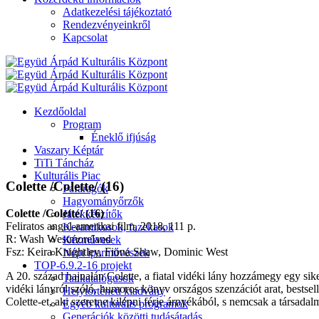
Adatkezelési tájékoztató
Rendezvényeinkről
Kapcsolat
Kezdőoldal
Program
Éneklő ifjúság
Vaszary Képtár
TiTi Táncház
Kulturális Piac
Colette /Colette/ (16)
Fafaragók
Hagyományőrzők
Colette /Colette/ (16)
Játékkészítők
Feliratos angol-amerikai film, 2018, 111 p.
Keramikusok, fazekasok
R: Wash Westmoreland
Kézművesek
Fsz: Keira Knightley, Fiona Shaw, Dominic West
Népi iparművészek
TOP-6.9.2-16 projekt
A 20. század hajnalán Colette, a fiatal vidéki lány hozzámegy egy siker
Tankatalógusok
vidéki lányról szóló, humoros könyv országos szenzációt arat, bestsel
Helytörténeti kiadvány
Colette-et, aki szeretne kilépni férje árnyékából, s nemcsak a társadal
Egyéb kulturális programok
Generációk közötti tudásátadás