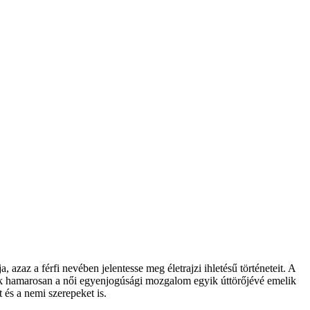
 azaz a férfi nevében jelentesse meg életrajzi ihletésű történeteit. A
kerek hamarosan a női egyenjogúsági mozgalom egyik úttörőjévé emelik
 és a nemi szerepeket is.