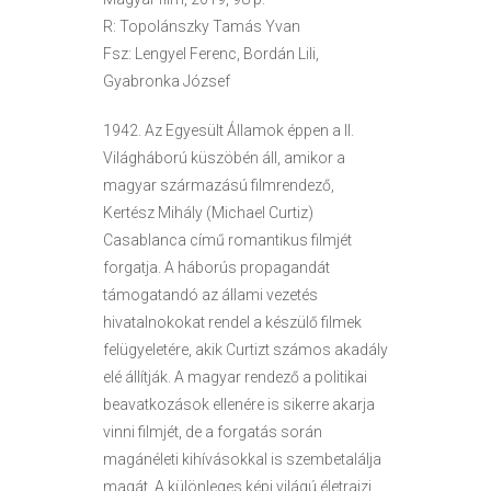
R: Topolánszky Tamás Yvan
Fsz: Lengyel Ferenc, Bordán Lili,
Gyabronka József
1942. Az Egyesült Államok éppen a II.
Világháború küszöbén áll, amikor a
magyar származású filmrendező,
Kertész Mihály (Michael Curtiz)
Casablanca című romantikus filmjét
forgatja. A háborús propagandát
támogatandó az állami vezetés
hivatalnokokat rendel a készülő filmek
felügyeletére, akik Curtizt számos akadály
elé állítják. A magyar rendező a politikai
beavatkozások ellenére is sikerre akarja
vinni filmjét, de a forgatás során
magánéleti kihívásokkal is szembetalálja
magát. A különleges képi világú életrajzi