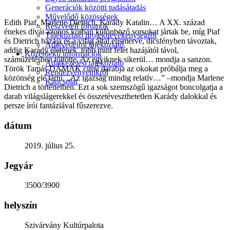
Generációk közötti tudásátadás
Művelődő közösségek
Edith Piaf, Marlene Dietrich, Karády Katalin… A XX. század
Részvételi fórumok
énekes dívái azonos korban különböző sorsokat jártak be, míg Piaf
Tájékoztató projekttevékenységről
és Dietrich hazája és a világ által elismerve, dicsfényben távoztak,
Adatvédelmi tájékoztató
addig Karády életének több mint felét hazájától távol,
Közérdekű információk
száműzetésben töltötte. Az egyiknek sikerül… mondja a sanzon.
Adatkezelési tájékoztató
Török Tamás DÁMÁK című darabja az okokat próbálja meg a
Rendezvényeinkről
közönség elé tárni. „Az igazság mindig relatív…” –mondja Marlene
Kapcsolat
Dietrich a történetben. Ezt a sok szemszögű igazságot boncolgatja a
darab világslágerekkel és összetéveszthetetlen Karády dalokkal és
persze írói fantáziával fűszerezve.
dátum
2019. július 25.
Jegyár
3500/3900
helyszín
Szivárvány Kultúrpalota