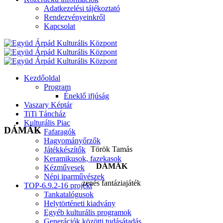
Adatkezelési tájékoztató
Rendezvényeinkről
Kapcsolat
Kezdőoldal
Program
Éneklő ifjúság
Vaszary Képtár
TiTi Táncház
Kulturális Piac
DÁMÁK
Fafaragók
Hagyományőrzők
Török Tamás
Játékkészítők
Keramikusok, fazekasok
DÁMÁK
Kézművesek
Népi iparművészek
zenés fantáziajáték
TOP-6.9.2-16 projekt
Tankatalógusok
Helytörténeti kiadvány
Egyéb kulturális programok
Generációk közötti tudásátadás