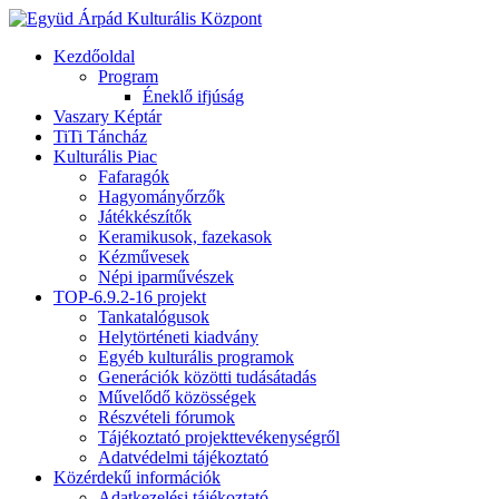
Kezdőoldal
Program
Éneklő ifjúság
Vaszary Képtár
TiTi Táncház
Kulturális Piac
Fafaragók
Hagyományőrzők
Játékkészítők
Keramikusok, fazekasok
Kézművesek
Népi iparművészek
TOP-6.9.2-16 projekt
Tankatalógusok
Helytörténeti kiadvány
Egyéb kulturális programok
Generációk közötti tudásátadás
Művelődő közösségek
Részvételi fórumok
Tájékoztató projekttevékenységről
Adatvédelmi tájékoztató
Közérdekű információk
Adatkezelési tájékoztató