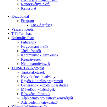
Rendezvényeinkről
Kapcsolat
Kezdőoldal
Program
Éneklő ifjúság
Vaszary Képtár
TiTi Táncház
Kulturális Piac
Fafaragók
Hagyományőrzők
Játékkészítők
Keramikusok, fazekasok
Kézművesek
Népi iparművészek
TOP-6.9.2-16 projekt
Tankatalógusok
Helytörténeti kiadvány
Egyéb kulturális programok
Generációk közötti tudásátadás
Művelődő közösségek
Részvételi fórumok
Tájékoztató projekttevékenységről
Adatvédelmi tájékoztató
Közérdekű információk