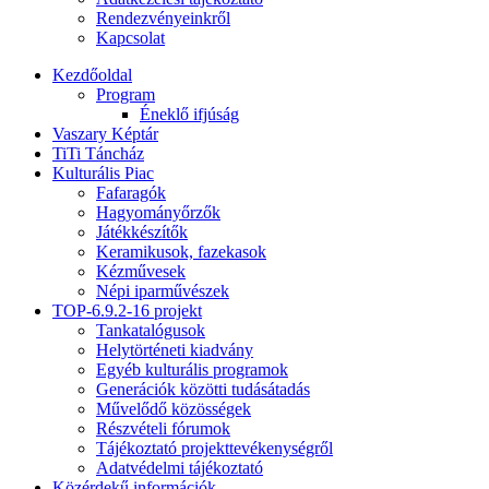
Rendezvényeinkről
Kapcsolat
Kezdőoldal
Program
Éneklő ifjúság
Vaszary Képtár
TiTi Táncház
Kulturális Piac
Fafaragók
Hagyományőrzők
Játékkészítők
Keramikusok, fazekasok
Kézművesek
Népi iparművészek
TOP-6.9.2-16 projekt
Tankatalógusok
Helytörténeti kiadvány
Egyéb kulturális programok
Generációk közötti tudásátadás
Művelődő közösségek
Részvételi fórumok
Tájékoztató projekttevékenységről
Adatvédelmi tájékoztató
Közérdekű információk