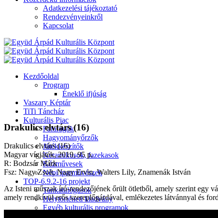
Adatkezelési tájékoztató
Rendezvényeinkről
Kapcsolat
Kezdőoldal
Program
Éneklő ifjúság
Vaszary Képtár
TiTi Táncház
Kulturális Piac
Drakulics elvtárs (16)
Fafaragók
Hagyományőrzők
Drakulics elvtárs (16)
Játékkészítők
Magyar vígjáték, 2019, 95 p.
Keramikusok, fazekasok
R: Bodzsár Márk
Kézművesek
Fsz: Nagy Zsolt, Nagy Ervin, Walters Lily, Znamenák István
Népi iparművészek
TOP-6.9.2-16 projekt
Az Isteni műszak író-rendezőjének őrült ötletből, amely szerint egy vá
Tankatalógusok
amely rendkívül erős szereplőgárdával, emlékezetes látvánnyal és ford
Helytörténeti kiadvány
Egyéb kulturális programok
Generációk közötti tudásátadás