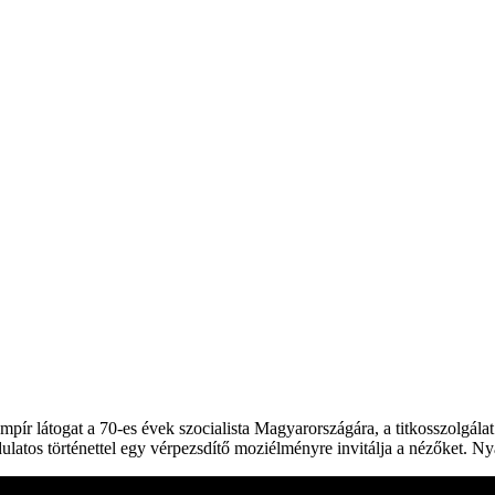
mpír látogat a 70-es évek szocialista Magyarországára, a titkosszolgálat
ulatos történettel egy vérpezsdítő moziélményre invitálja a nézőket. N