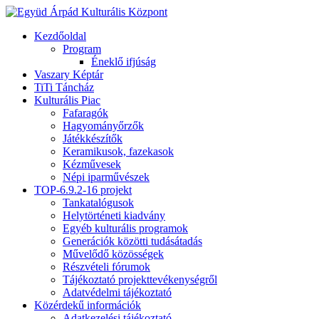
Kezdőoldal
Program
Éneklő ifjúság
Vaszary Képtár
TiTi Táncház
Kulturális Piac
Fafaragók
Hagyományőrzők
Játékkészítők
Keramikusok, fazekasok
Kézművesek
Népi iparművészek
TOP-6.9.2-16 projekt
Tankatalógusok
Helytörténeti kiadvány
Egyéb kulturális programok
Generációk közötti tudásátadás
Művelődő közösségek
Részvételi fórumok
Tájékoztató projekttevékenységről
Adatvédelmi tájékoztató
Közérdekű információk
Adatkezelési tájékoztató