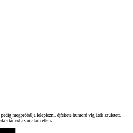
 pedig megpróbálja leleplezni, éjfekete humorú vígjáték született,
yakra támad az unalom ellen.