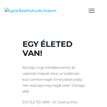
EGY ÉLETED
VAN!
Aki tudja, hogy mit kellene tennie, de
valamiért mégsem teszi, az tudatosan
köpi szembe magát. Ennél jobban pedig
nem alázhatja meg magát senki. Önmaga
előtt.
EGY ÉLETED VAN! – Dr. Csernus Imre