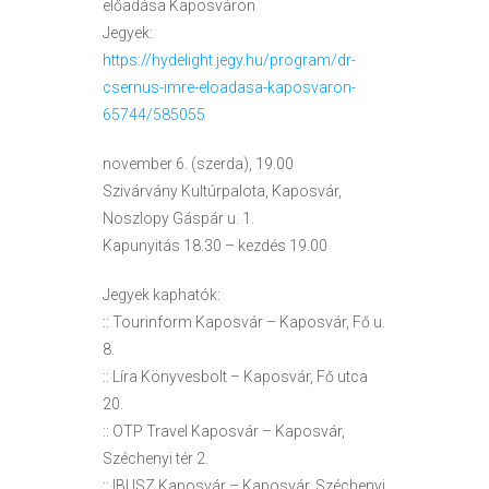
előadása Kaposváron
Jegyek:
https://hydelight.jegy.hu/program/dr-
csernus-imre-eloadasa-kaposvaron-
65744/585055
november 6. (szerda), 19.00
Szivárvány Kultúrpalota, Kaposvár,
Noszlopy Gáspár u. 1.
Kapunyitás 18.30 – kezdés 19.00
Jegyek kaphatók:
:: Tourinform Kaposvár – Kaposvár, Fő u.
8.
:: Líra Könyvesbolt – Kaposvár, Fő utca
20.
:: OTP Travel Kaposvár – Kaposvár,
Széchenyi tér 2.
:: IBUSZ Kaposvár – Kaposvár, Széchenyi