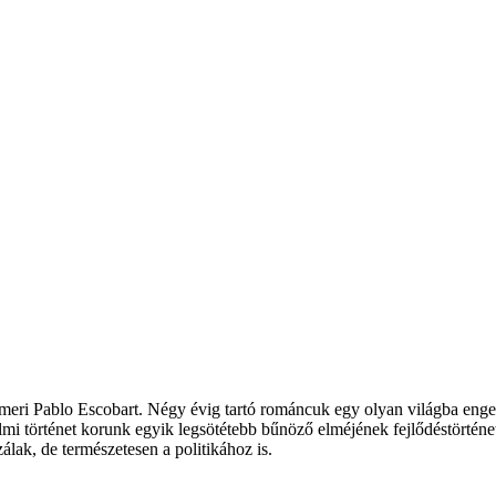
meri Pablo Escobart. Négy évig tartó románcuk egy olyan világba enged 
lmi történet korunk egyik legsötétebb bűnöző elméjének fejlődéstörténe
álak, de természetesen a politikához is.