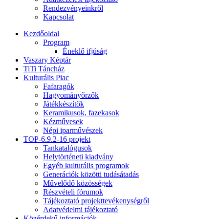
Rendezvényeinkről
Kapcsolat
Kezdőoldal
Program
Éneklő ifjúság
Vaszary Képtár
TiTi Táncház
Kulturális Piac
Fafaragók
Hagyományőrzők
Játékkészítők
Keramikusok, fazekasok
Kézművesek
Népi iparművészek
TOP-6.9.2-16 projekt
Tankatalógusok
Helytörténeti kiadvány
Egyéb kulturális programok
Generációk közötti tudásátadás
Művelődő közösségek
Részvételi fórumok
Tájékoztató projekttevékenységről
Adatvédelmi tájékoztató
Közérdekű információk