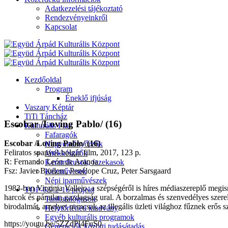
Adatkezelési tájékoztató
Rendezvényeinkről
Kapcsolat
Kezdőoldal
Program
Éneklő ifjúság
Vaszary Képtár
TiTi Táncház
Escobar /Loving Pablo/ (16)
Kulturális Piac
Fafaragók
Escobar /Loving Pablo/ (16)
Hagyományőrzők
Feliratos spanyol-bolgár film, 2017, 123 p.
Játékkészítők
R: Fernando León de Aranoa
Keramikusok, fazekasok
Fsz: Javier Bardem, Penélope Cruz, Peter Sarsgaard
Kézművesek
Népi iparművészek
1983-ban Virginia Vallejo, a szépségéről is híres médiaszereplő megis
TOP-6.9.2-16 projekt
harcok és páratlan gazdagság ural. A borzalmas és szenvedélyes szere
Tankatalógusok
birodalmát, amelyet nemcsak az illegális üzleti világhoz fűznek erős sz
Helytörténeti kiadvány
Egyéb kulturális programok
https://youtu.be/5ZZdPl4FuS0
Generációk közötti tudásátadás