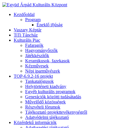
Kezdőoldal
Program
Éneklő ifjúság
Vaszary Képtár
TiTi Táncház
Kulturális Piac
Fafaragók
Hagyományőrzők
Játékkészítők
Keramikusok, fazekasok
Kézművesek
Népi iparművészek
TOP-6.9.2-16 projekt
Tankatalógusok
Helytörténeti kiadvány
Egyéb kulturális programok
Generációk közötti tudásátadás
Művelődő közösségek
Részvételi fórumok
Tájékoztató projekttevékenységről
Adatvédelmi tájékoztató
Közérdekű információk
Adatkezelési tájékoztató