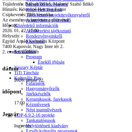
Tojásfestés: Balogh Ildikó, Majorné Szabó Ildikó
Művelődő közösségek
Hímzés: Kövesiné Herczeg Eszter
Részvételi fórumok
Csipkeverés: Illés Veronika
Tájékoztató projekttevékenységről
Az eseményen ingyenes a részvétel!
Adatvédelmi tájékoztató
Időpont:
Közérdekű információk
2026. 01. 22. 17:00
Adatkezelési tájékoztató
Helyszín:
Rendezvényeinkről
Együd Árpád Kulturális Központ
Kapcsolat
7400 Kaposvár, Nagy Imre tér 2.
Kezdőoldal
2. emeleti kiállítótér
Program
Éneklő ifjúság
Vaszary Képtár
dátum
TiTi Táncház
Kulturális Piac
2026. január 22.
Fafaragók
Hagyományőrzők
időpont
Játékkészítők
Keramikusok, fazekasok
17:00
Kézművesek
Népi iparművészek
Jegyár
TOP-6.9.2-16 projekt
Tankatalógusok
Ingyenes
Helytörténeti kiadvány
Egyéb kulturális programok