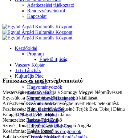
Adatkezelési tájékoztató
Rendezvényeinkről
Kapcsolat
Kezdőoldal
Program
Éneklő ifjúság
Vaszary Képtár
TiTi Táncház
Kulturális Piac
Finisszázs és mesterségbemutató
Fafaragók
Hagyományőrzők
Mesterségbemutatóval zárja a Somogy Megyei Népművészeti
Játékkészítők
Egyesület a Népművészetünk ma című kiállítását.
Keramikusok, fazekasok
A résztvevők számos tevékenységbe nyerhetnek betekintést.
Kézművesek
Fazekasság: Buni Gabriella, Falusiné Terjék Éva, Tokaji Diána
Népi iparművészek
Faragás: Major Péter, Molnár János
TOP-6.9.2-16 projekt
Nemezelés: Farkas-Túri Enikő
Tankatalógusok
Szövés, fonás: Illyés Gabriella, Csapó Angéla
Helytörténeti kiadvány
Kosárfonás: Kakas József
Egyéb kulturális programok
Babakészítés: Török Emőke
Generációk közötti tudásátadás